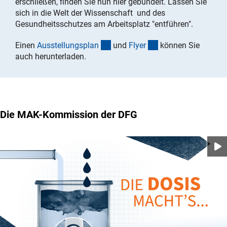
erschließen, finden Sie nun hier gebündelt. Lassen Sie
sich in die Welt der Wissenschaft und des
Gesundheitsschutzes am Arbeitsplatz "entführen".
(Download)
(Download)
Einen
Ausstellungspla
n
und
Flye
r
können Sie
auch herunterladen.
Die MAK-Kommission der DFG