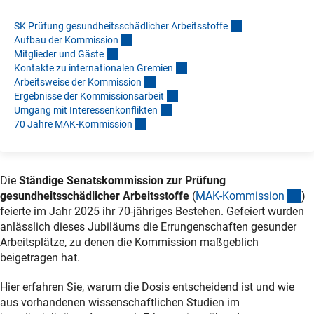
SK Prüfung gesundheitsschädlicher Arbeitsstoff
e
Aufbau der Kommissio
n
Mitglieder und Gäst
e
Kontakte zu internationalen Gremie
n
Arbeitsweise der Kommissio
n
Ergebnisse der Kommissionsarbei
t
Umgang mit Interessenkonflikte
n
70 Jahre MAK-Kommissio
n
Die
Ständige Senatskommission zur Prüfung
(i
gesundheitsschädlicher Arbeitsstoffe
(
MAK-Kommissio
n
)
feierte im Jahr 2025 ihr 70-jähriges Bestehen. Gefeiert wurden
anlässlich dieses Jubiläums die Errungenschaften gesunder
Arbeitsplätze, zu denen die Kommission maßgeblich
beigetragen hat.
Hier erfahren Sie, warum die Dosis entscheidend ist und wie
aus vorhandenen wissenschaftlichen Studien im