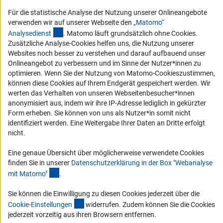
DFG-aktuell
Für die statistische Analyse der Nutzung unserer Onlineangebote
verwenden wir auf unserer Webseite den
„Matomo“
Erhalten Sie Neuigkeiten aus der DFG direkt in Ihr Mailpostfach oder
(externer Link)
Analysediens
t
. Matomo läuft grundsätzlich ohne Cookies.
schauen Sie sich die Ausgaben online an.
Zusätzliche Analyse-Cookies helfen uns, die Nutzung unserer
Websites noch besser zu verstehen und darauf aufbauend unser
Onlineangebot zu verbessern und im Sinne der Nutzer*innen zu
Zum Newsletter
optimieren. Wenn Sie der Nutzung von Matomo-Cookieszustimmen,
können diese Cookies auf Ihrem Endgerät gespeichert werden. Wir
werten das Verhalten von unseren Webseitenbesucher*innen
anonymisiert aus, indem wir ihre IP-Adresse lediglich in gekürzter
Form erheben. Sie können von uns als Nutzer*in somit nicht
Impressum
Datenschutz
Cookie-Einstellungen
Kontakt
identifiziert werden. Eine Weitergabe Ihrer Daten an Dritte erfolgt
Service
nicht.
© 2026 DFG
Eine genaue Übersicht über möglicherweise verwendete Cookies
finden Sie in unserer
Datenschutzerklärung in der Box "Webanalyse
(Anchor Link)
mit Matomo
"
.
Sie können die Einwilligung zu diesen Cookies jederzeit über die
(interner Link)
Cookie-Einstellunge
n
widerrufen. Zudem können Sie die Cookies
jederzeit vorzeitig aus ihren Browsern entfernen.