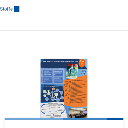
(Anchor Link)
Stoff
e