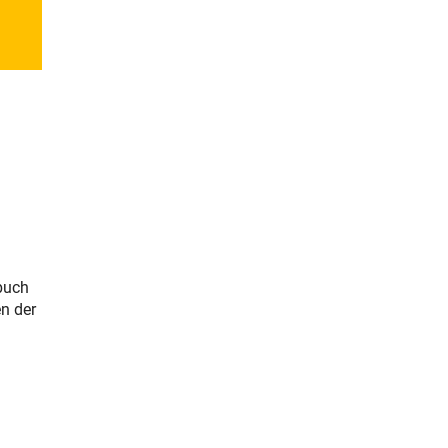
buch
en der