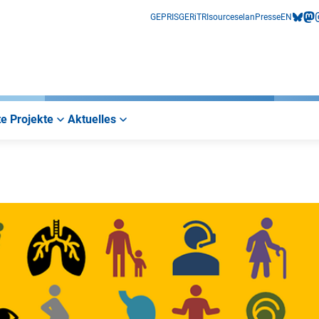
GEPRIS
GERiT
RIsources
elan
Presse
EN
bluesk
mas
i
e Projekte
Aktuelles