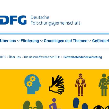
Zur
Zur
Zum
Hauptnavigation
Suche
Hauptbereich
Über uns
Förderung
Grundlagen und Themen
Gefördert
DFG
Über uns
Die Geschäftsstelle der DFG
Schwerbehindertenvertretung