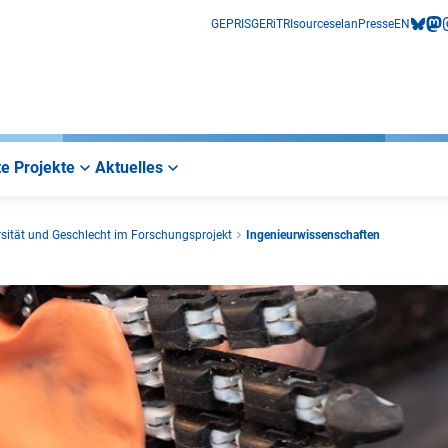
GEPRIS
GERiT
RIsources
elan
Presse
EN
bluesk
mas
i
e Projekte
Aktuelles
rsität und Geschlecht im Forschungsprojekt
Ingenieurwissenschaften