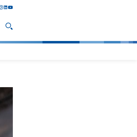
y
todon
nstagram
linkedIn
youtube
Suche öffnen