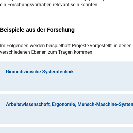
ein Forschungsvorhaben relevant sein könnten.
Beispiele aus der Forschung
Im Folgenden werden beispielhaft Projekte vorgestellt, in dene
verschiedenen Ebenen zum Tragen kommen.
Biomedizinische Systemtechnik
Robert Rieger, Nils G. Margraf, Projekt: Eine offene Techno
Ziel des Vorhabens ist die Entwicklung einer Technologie z
Arbeitswissenschaft, Ergonomie, Mensch-Maschine-Syste
etwa bei Patient*innen mit Kamptokormie. Die Technologie ha
grundlegender Fragen – z.B. wie sich die Körperhaltung im 
Wohlbefinden der Patient*innen korrelieren – beizutragen. I
Gerhard Weber, Projekt: Arbeitswissenschaft, Ergonomie, M
Patient*innen evaluiert. Eine systematische Variation nach 