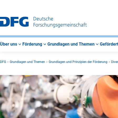
Zur
Zur
Zum
Hauptnavigation
Suche
Hauptbereich
Über uns
Förderung
Grundlagen und Themen
Gefördert
DFG
Grundlagen und Themen
Grundlagen und Prinzipien der Förderung
Dive