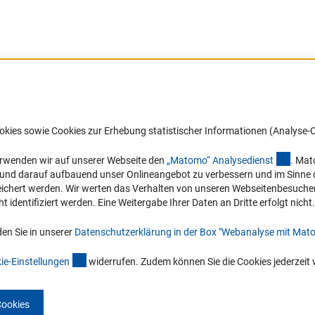
Barrierefreiheit
DFG-aktuell
okies sowie Cookies zur Erhebung statistischer Informationen (Analyse-C
Service und Informationen für Menschen
Erhalten Sie Neuigkeiten aus der DF
mit Behinderungen
in Ihr Mailpostfach oder schauen Si
(exter
erwenden wir auf unserer Webseite den
„Matomo“ Analysediens
t
. Mat
die Ausgaben online an.
n und darauf aufbauend unser Onlineangebot zu verbessern und im Sinne
Erklärung zur Barrierefreiheit
hert werden. Wir werten das Verhalten von unseren Webseitenbesucher*in
Barriere melden
identifiziert werden. Eine Weitergabe Ihrer Daten an Dritte erfolgt nicht.
Zum Newsletter
en Sie in unserer
Datenschutzerklärung in der Box "Webanalyse mit Mat
(interner Link)
ie-Einstellunge
n
widerrufen. Zudem können Sie die Cookies jederzeit 
Cookies