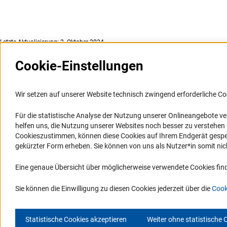
Letzte Aktualisierung: 2. Oktober 2024
Cookie-Einstellungen
Weitere Websites und
Service
Informationssysteme
Wir setzen auf unserer Website technisch zwingend erforderliche Co
Presse
Portal Wissenschaftliche Integrität
Für die statistische Analyse der Nutzung unserer Onlineangebote v
FAQ
helfen uns, die Nutzung unserer Websites noch besser zu verstehe
GEPRIS
Karriere
Cookieszustimmen, können diese Cookies auf Ihrem Endgerät gespeic
GEPRIS historisch
Logo und Corporate Design
gekürzter Form erheben. Sie können von uns als Nutzer*in somit nicht 
GERiT
RSS-Feeds
Eine genaue Übersicht über möglicherweise verwendete Cookies find
RIsources
Compliance
Vergabeverfahren
Sie können die Einwilligung zu diesen Cookies jederzeit über die
Cook
Statistische Cookies akzeptieren
Weiter ohne statistische 