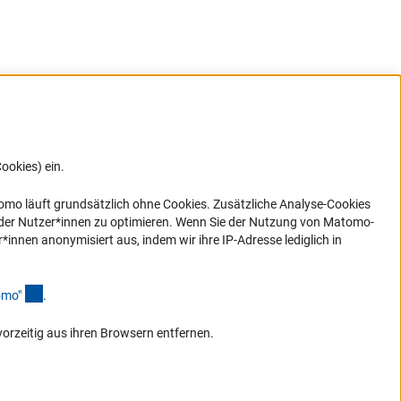
ookies) ein.
G direkt
e sich
ner Link)
omo läuft grundsätzlich ohne Cookies. Zusätzliche Analyse-Cookies
 der Nutzer*innen zu optimieren. Wenn Sie der Nutzung von Matomo-
nen anonymisiert aus, indem wir ihre IP-Adresse lediglich in
(Anchor Link)
omo
"
.
vorzeitig aus ihren Browsern entfernen.
Zum Anfang de