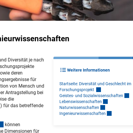
enieurwissenschaften
nd Diversität je nach
orschungsprojekte
Weitere Informationen
sowie deren
ungsergebnisse für
Startseite: Diversität und Geschlecht im
ktion von Mensch und
Forschungsprojekt
der Antragstellung bei
Geistes- und Sozialwissenschafte
n
ise die
Lebenswissenschafte
n
) für das betreffende
Naturwissenschafte
n
Ingenieurwissenschafte
n
(Download)
können
ese Dimensionen für