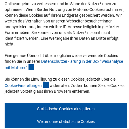
Onlineangebot zu verbessern und im Sinne der Nutzer*innen zu
Service und Informationen für Menschen mit Behinderungen
optimieren. Wenn Sie der Nutzung von Matomo-Cookieszustimmen,
können diese Cookies auf Ihrem Endgerät gespeichert werden. Wir
Erklärung zur Barrierefreiheit
werten das Verhalten von unseren Webseitenbesucher*innen
Barriere melden
anonymisiert aus, indem wir ihre IP-Adresse lediglich in gekürzter
Form erheben. Sie können von uns als Nutzer*in somit nicht
DFG-aktuell
identifiziert werden. Eine Weitergabe Ihrer Daten an Dritte erfolgt
nicht.
Erhalten Sie Neuigkeiten aus der DFG direkt in Ihr Mailpostfach oder
schauen Sie sich die Ausgaben online an.
Eine genaue Übersicht über möglicherweise verwendete Cookies
finden Sie in unserer
Datenschutzerklärung in der Box "Webanalyse
(Anchor Link)
mit Matomo
"
.
Zum Newsletter
Sie können die Einwilligung zu diesen Cookies jederzeit über die
(interner Link)
Cookie-Einstellunge
n
widerrufen. Zudem können Sie die Cookies
jederzeit vorzeitig aus ihren Browsern entfernen.
Impressum
Datenschutz
Cookie-Einstellungen
Kontakt
Service
Statistische Cookies akzeptieren
© 2026 DFG
Weiter ohne statistische Cookies
Zum Anfang 