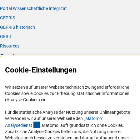
Portal Wissenschaftliche Integrität
GEPRIS
GEPRIS historisch
GERiT
RIsources
Service
Cookie-Einstellungen
Presse
FAQ
Wir setzen auf unserer Website technisch zwingend erforderliche
Karriere
Cookies sowie Cookies zur Erhebung statistischer Informationen
Logo und Corporate Design
(Analyse-Cookies) ein.
RSS-Feeds
Für die statistische Analyse der Nutzung unserer Onlineangebote
Compliance
verwenden wir auf unserer Webseite den
„Matomo“
(externer Link)
Analysediens
t
. Matomo läuft grundsätzlich ohne Cookies.
Vergabeverfahren
Zusätzliche Analyse-Cookies helfen uns, die Nutzung unserer
Barrierefreiheit
Websites noch besser zu verstehen und darauf aufbauend unser