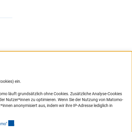
ookies) ein.
G direkt
e sich
ner Link)
omo läuft grundsätzlich ohne Cookies. Zusätzliche Analyse-Cookies
 der Nutzer*innen zu optimieren. Wenn Sie der Nutzung von Matomo-
nen anonymisiert aus, indem wir ihre IP-Adresse lediglich in
(Anchor Link)
omo
"
.