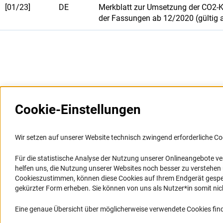
[01/23]
DE
Merkblatt zur Umsetzung der CO2-
der Fassungen ab 12/2020 (gültig 
Cookie-Einstellungen
Weitere Websites und
Service
Informationssysteme
Wir setzen auf unserer Website technisch zwingend erforderliche Co
Presse
Portal Wissenschaftliche Integrität
Für die statistische Analyse der Nutzung unserer Onlineangebote v
FAQ
helfen uns, die Nutzung unserer Websites noch besser zu verstehe
GEPRIS
Karriere
Cookieszustimmen, können diese Cookies auf Ihrem Endgerät gespeic
GEPRIS historisch
Logo und Corporate Design
gekürzter Form erheben. Sie können von uns als Nutzer*in somit nicht 
GERiT
RSS-Feeds
Eine genaue Übersicht über möglicherweise verwendete Cookies find
RIsources
Compliance