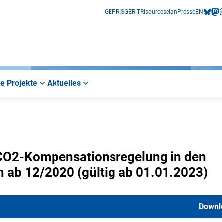
GEPRIS
GERiT
RIsources
elan
Presse
EN
bluesk
mas
i
e Projekte
Aktuelles
 CO2-Kompensationsregelung in den
 ab 12/2020 (gültig ab 01.01.2023)
Downl