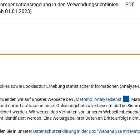
Kompensationsregelung in den Verwendungsrichtlinien
PDF
ab 01.01.2023)
Barrierefreiheit
DFG-aktuell
okies sowie Cookies zur Erhebung statistischer Informationen (Analyse-C
Service und Informationen für Menschen
Erhalten Sie Neuigkeiten aus der DF
mit Behinderungen
in Ihr Mailpostfach oder schauen Si
(exter
erwenden wir auf unserer Webseite den
„Matomo“ Analysediens
t
. Mat
die Ausgaben online an.
n und darauf aufbauend unser Onlineangebot zu verbessern und im Sinne
Erklärung zur Barrierefreiheit
hert werden. Wir werten das Verhalten von unseren Webseitenbesucher*in
Barriere melden
identifiziert werden. Eine Weitergabe Ihrer Daten an Dritte erfolgt nicht.
Zum Newsletter
en Sie in unserer
Datenschutzerklärung in der Box "Webanalyse mit Mat