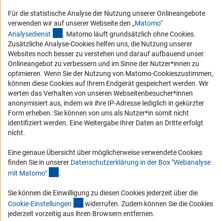
Compliance
Für die statistische Analyse der Nutzung unserer Onlineangebote
Vergabeverfahren
verwenden wir auf unserer Webseite den
„Matomo“
(externer Link)
Barrierefreiheit
Analysediens
t
. Matomo läuft grundsätzlich ohne Cookies.
Zusätzliche Analyse-Cookies helfen uns, die Nutzung unserer
Websites noch besser zu verstehen und darauf aufbauend unser
Service und Informationen für Menschen mit Behinderungen
Onlineangebot zu verbessern und im Sinne der Nutzer*innen zu
Erklärung zur Barrierefreiheit
optimieren. Wenn Sie der Nutzung von Matomo-Cookieszustimmen,
können diese Cookies auf Ihrem Endgerät gespeichert werden. Wir
Barriere melden
werten das Verhalten von unseren Webseitenbesucher*innen
DFG-aktuell
anonymisiert aus, indem wir ihre IP-Adresse lediglich in gekürzter
Form erheben. Sie können von uns als Nutzer*in somit nicht
identifiziert werden. Eine Weitergabe Ihrer Daten an Dritte erfolgt
Erhalten Sie Neuigkeiten aus der DFG direkt in Ihr Mailpostfach oder
nicht.
schauen Sie sich die Ausgaben online an.
Eine genaue Übersicht über möglicherweise verwendete Cookies
finden Sie in unserer
Datenschutzerklärung in der Box "Webanalyse
Zum Newsletter
(Anchor Link)
mit Matomo
"
.
Sie können die Einwilligung zu diesen Cookies jederzeit über die
(interner Link)
Cookie-Einstellunge
n
widerrufen. Zudem können Sie die Cookies
jederzeit vorzeitig aus ihren Browsern entfernen.
Impressum
Datenschutz
Cookie-Einstellungen
Kontakt