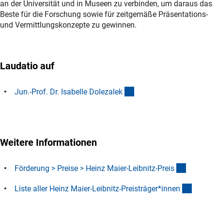
an der Universität und in Museen zu verbinden, um daraus das
Beste für die Forschung sowie für zeitgemäße Präsentations-
und Vermittlungskonzepte zu gewinnen.
Laudatio auf
(Download)
Jun.-Prof. Dr. Isabelle Dolezale
k
Weitere Informationen
(interner
Förderung > Preise > Heinz Maier-Leibnitz-Prei
s
(Downl
Liste aller Heinz Maier-Leibnitz-Preisträger*inne
n