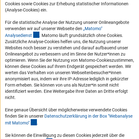
Logo und Corporate Design
Cookies sowie Cookies zur Erhebung statistischer Informationen
(Analyse-Cookies) ein.
RSS-Feeds
Compliance
Für die statistische Analyse der Nutzung unserer Onlineangebote
verwenden wir auf unserer Webseite den
„Matomo“
Vergabeverfahren
(externer Link)
Analysediens
t
. Matomo läuft grundsätzlich ohne Cookies.
Barrierefreiheit
Zusätzliche Analyse-Cookies helfen uns, die Nutzung unserer
Websites noch besser zu verstehen und darauf aufbauend unser
Service und Informationen für Menschen mit Behinderungen
Onlineangebot zu verbessern und im Sinne der Nutzer*innen zu
optimieren. Wenn Sie der Nutzung von Matomo-Cookieszustimmen,
Erklärung zur Barrierefreiheit
können diese Cookies auf Ihrem Endgerät gespeichert werden. Wir
Barriere melden
werten das Verhalten von unseren Webseitenbesucher*innen
anonymisiert aus, indem wir ihre IP-Adresse lediglich in gekürzter
DFG-aktuell
Form erheben. Sie können von uns als Nutzer*in somit nicht
identifiziert werden. Eine Weitergabe Ihrer Daten an Dritte erfolgt
Erhalten Sie Neuigkeiten aus der DFG direkt in Ihr Mailpostfach oder
nicht.
schauen Sie sich die Ausgaben online an.
Eine genaue Übersicht über möglicherweise verwendete Cookies
finden Sie in unserer
Datenschutzerklärung in der Box "Webanalyse
Zum Newsletter
(Anchor Link)
mit Matomo
"
.
Sie können die Einwilligung zu diesen Cookies jederzeit über die