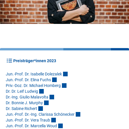
Preisträger*innen 2023
Jun.-Prof. Dr. Isabelle Dolezale
k
Jun.-Prof. Dr. Elina Fuch
s
Priv.-Doz. Dr. Michael Homber
g
Dr. Dr. Leif Ludwi
g
Dr.-Ing. Giulio Malavolt
a
Dr. Bonnie J. Murph
y
Dr. Sabine Richer
t
Jun.-Prof. Dr.-Ing. Clarissa Schönecke
r
Jun.-Prof. Dr. Vera Trau
b
Jun.-Prof. Dr. Marcella Wou
d