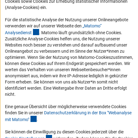
Cookies sowie Cookies zur Erhebung statistischer Informationen
Logo und Corporate Design
(Analyse-Cookies) ein.
RSS-Feeds
Für die statistische Analyse der Nutzung unserer Onlineangebote
Compliance
verwenden wir auf unserer Webseite den
„Matomo“
(externer Link)
Analysediens
t
. Matomo läuft grundsätzlich ohne Cookies.
Vergabeverfahren
Zusätzliche Analyse-Cookies helfen uns, die Nutzung unserer
Barrierefreiheit
Websites noch besser zu verstehen und darauf aufbauend unser
Onlineangebot zu verbessern und im Sinne der Nutzer*innen zu
optimieren. Wenn Sie der Nutzung von Matomo-Cookieszustimmen,
Service und Informationen für Menschen mit Behinderungen
können diese Cookies auf Ihrem Endgerät gespeichert werden. Wir
Erklärung zur Barrierefreiheit
werten das Verhalten von unseren Webseitenbesucher*innen
anonymisiert aus, indem wir ihre IP-Adresse lediglich in gekürzter
Barriere melden
Form erheben. Sie können von uns als Nutzer*in somit nicht
DFG-aktuell
identifiziert werden. Eine Weitergabe Ihrer Daten an Dritte erfolgt
nicht.
Erhalten Sie Neuigkeiten aus der DFG direkt in Ihr Mailpostfach oder
schauen Sie sich die Ausgaben online an.
Eine genaue Übersicht über möglicherweise verwendete Cookies
finden Sie in unserer
Datenschutzerklärung in der Box "Webanalyse
(Anchor Link)
mit Matomo
"
.
Zum Newsletter
Sie können die Einwilligung zu diesen Cookies jederzeit über die
(interner Link)