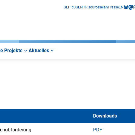
GEPRIS
GERiT
RIsources
elan
Presse
EN
bluesk
mas
i
e Projekte
Aktuelles
Downloads
chubförderung
PDF