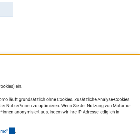
ookies) ein.
G direkt
e sich
ner Link)
omo läuft grundsätzlich ohne Cookies. Zusätzliche Analyse-Cookies
 der Nutzer*innen zu optimieren. Wenn Sie der Nutzung von Matomo-
nen anonymisiert aus, indem wir ihre IP-Adresse lediglich in
(Anchor Link)
omo
"
.