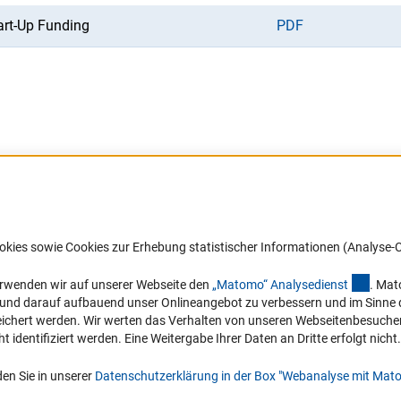
art-Up Funding
PDF
Barrierefreiheit
DFG-aktuell
okies sowie Cookies zur Erhebung statistischer Informationen (Analyse-C
Service und Informationen für Menschen
Erhalten Sie Neuigkeiten aus der DF
mit Behinderungen
in Ihr Mailpostfach oder schauen Si
(exter
erwenden wir auf unserer Webseite den
„Matomo“ Analysediens
t
. Mat
die Ausgaben online an.
n und darauf aufbauend unser Onlineangebot zu verbessern und im Sinne
Erklärung zur Barrierefreiheit
hert werden. Wir werten das Verhalten von unseren Webseitenbesucher*in
Barriere melden
identifiziert werden. Eine Weitergabe Ihrer Daten an Dritte erfolgt nicht.
Zum Newsletter
en Sie in unserer
Datenschutzerklärung in der Box "Webanalyse mit Mat