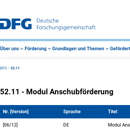
Zur
Zur
Zum
Hauptnavigation
Suche
Hauptbereich
Über uns
Förderung
Grundlagen und Themen
Gefördert
DFG
52.11
52.11 - Modul Anschubförderung
Nr. [Version]
Sprache
Titel
[06/12]
DE
Modul Ans