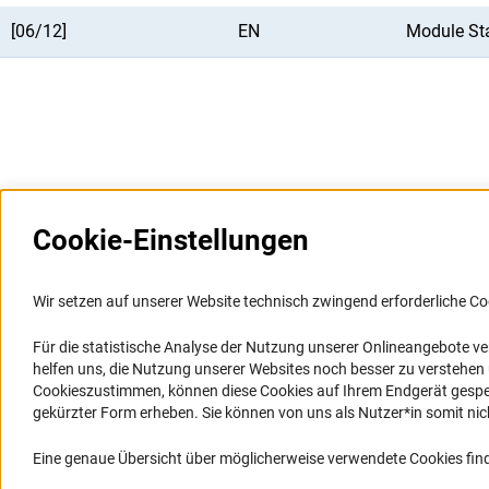
[06/12]
EN
Module St
Cookie-Einstellungen
Weitere Websites und
Service
Informationssysteme
Wir setzen auf unserer Website technisch zwingend erforderliche Co
Presse
Portal Wissenschaftliche Integrität
Für die statistische Analyse der Nutzung unserer Onlineangebote v
FAQ
helfen uns, die Nutzung unserer Websites noch besser zu verstehe
GEPRIS
Karriere
Cookieszustimmen, können diese Cookies auf Ihrem Endgerät gespeic
GEPRIS historisch
Logo und Corporate Design
gekürzter Form erheben. Sie können von uns als Nutzer*in somit nicht 
GERiT
RSS-Feeds
Eine genaue Übersicht über möglicherweise verwendete Cookies find
RIsources
Compliance