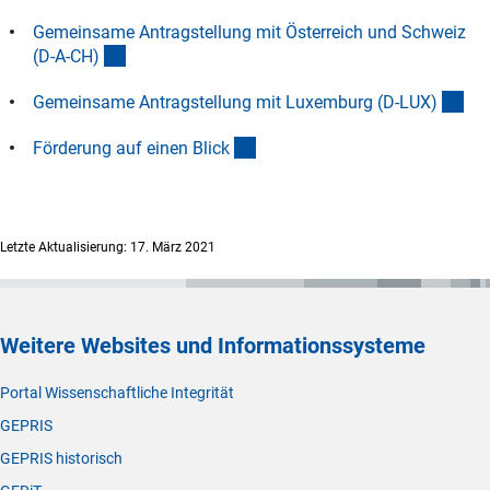
(externer Link)
E-Mail:
maria.borre@dfg.d
e
Gemeinsame Antragstellung mit Österreich und Schweiz
Christina López Castillo
(interner Link)
(D-A-CH
)
Telefon: 0228 / 885-2295
(externer Link)
E-Mail:
christina.lopezcastillo@dfg.d
e
(in
Gemeinsame Antragstellung mit Luxemburg (D-LUX
)
Fachspezifische Fragen oder den Stand der Begutachtung
(interner Link)
Förderung auf einen Blic
k
eines eingereichten Antrags klären Sie bitte mit dem
(interner Link)
zuständigen Fachbereic
h
.
Letzte Aktualisierung: 17. März 2021
Weitere Websites und Informationssysteme
Portal Wissenschaftliche Integrität
GEPRIS
GEPRIS historisch