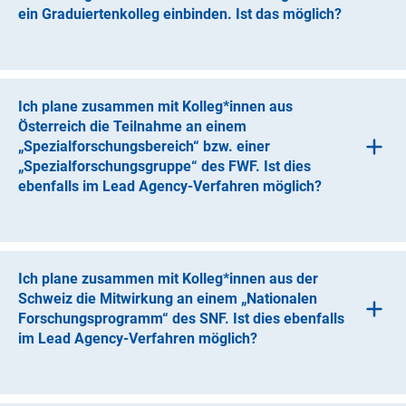
ein Graduiertenkolleg einbinden. Ist das möglich?
In besonderen Fällen ist dies möglich, zu den Details s.
(interner Link)
Details zum Lead Agency-Verfahre
n
.
Ich plane zusammen mit Kolleg*innen aus
Österreich die Teilnahme an einem
„Spezialforschungsbereich“ bzw. einer
„Spezialforschungsgruppe“ des FWF. Ist dies
ebenfalls im Lead Agency-Verfahren möglich?
Bis zu zwei deutsche Teilprojekte dürfen in
einem
österreichischen Spezialforschungsbereich bzw.
(interner Link)
einer Spezialforschungsgrupp
e
mit beantragt werden.
Ich plane zusammen mit Kolleg*innen aus der
Schweiz die Mitwirkung an einem „Nationalen
Forschungsprogramm“ des SNF. Ist dies ebenfalls
im Lead Agency-Verfahren möglich?
Nein, eine Beteiligung im Lead Agency-Verfahren ist nicht
möglich.