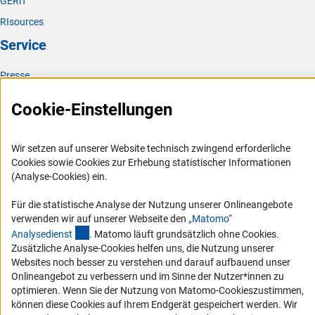
GERiT
RIsources
Service
Presse
FAQ
Cookie-Einstellungen
Karriere
Logo und Corporate Design
Wir setzen auf unserer Website technisch zwingend erforderliche
RSS-Feeds
Cookies sowie Cookies zur Erhebung statistischer Informationen
(Analyse-Cookies) ein.
Compliance
Vergabeverfahren
Für die statistische Analyse der Nutzung unserer Onlineangebote
verwenden wir auf unserer Webseite den
„Matomo“
Barrierefreiheit
(externer Link)
Analysediens
t
. Matomo läuft grundsätzlich ohne Cookies.
Zusätzliche Analyse-Cookies helfen uns, die Nutzung unserer
Service und Informationen für Menschen mit Behinderungen
Websites noch besser zu verstehen und darauf aufbauend unser
Erklärung zur Barrierefreiheit
Onlineangebot zu verbessern und im Sinne der Nutzer*innen zu
optimieren. Wenn Sie der Nutzung von Matomo-Cookieszustimmen,
Barriere melden
können diese Cookies auf Ihrem Endgerät gespeichert werden. Wir