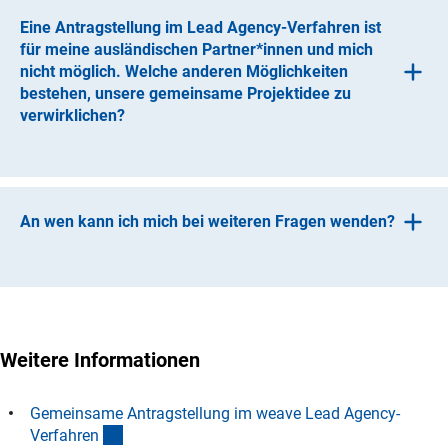
Eine Antragstellung im Lead Agency-Verfahren ist
für meine ausländischen Partner*innen und mich
nicht möglich. Welche anderen Möglichkeiten
bestehen, unsere gemeinsame Projektidee zu
verwirklichen?
Detaillierte Informationen hierzu finden Sie auf der
(interner Link)
Webseite „Internationale Kooperationen
“
.
An wen kann ich mich bei weiteren Fragen wenden?
Bei allgemeinen Fragen zu koordinierten Programmen im
Rahmen des D-A-CH Lead Agency-Verfahren mit
Österreich/Schweiz oder im Rahmen des D-Lux Lead
Agency-Verfahrens mit Luxemburg wenden Sie sich bitte
Weitere Informationen
an
Maria Borre
Gemeinsame Antragstellung im weave Lead Agency-
Telefon: 0228 / 885-2715
(interner Link)
Verfahre
n