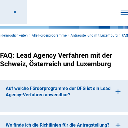
Men
rdermöglichkeiten
Alle Förderprogramme
Antragstellung mit Luxemburg
FAQ
FAQ: Lead Agency Verfahren mit der
Schweiz, Österreich und Luxemburg
Auf welche Förderprogramme der DFG ist ein Lead
Agency-Verfahren anwendbar?
Das D-A-CH und D-Lux Abkommen wurde in der
(in
Sachbeihilfe 2021 vom
Weave Lead Agency-Verfahre
n
abgelöst.
Wo finde ich die Richtlinien für die Antragstellung?