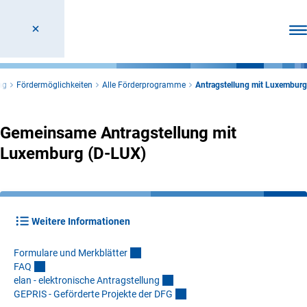
Men
ng
Fördermöglichkeiten
Alle Förderprogramme
Antragstellung mit Luxemburg
Gemeinsame Antragstellung mit
Luxemburg (D-LUX)
Weitere Informationen
Formulare und Merkblätte
r
FA
Q
elan - elektronische Antragstellun
g
GEPRIS - Geförderte Projekte der DF
G