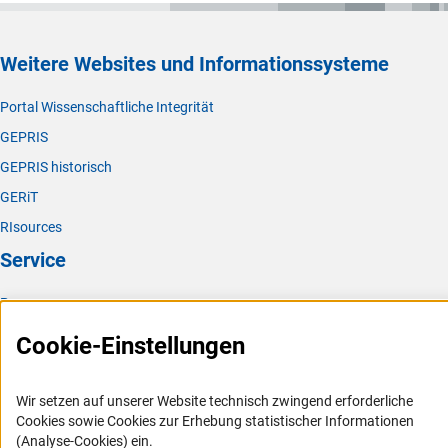
Allgemeine Informationen zur
Förderung im
Antragstellung bei Sonderforschungsbereichen: Brit
(interner Link)
internationalen Kontex
t
.
(exter
Redöhl, Tel. +49 228 885-2531,
brit.redoehl@dfg.d
e
Weitere Websites und Informationssysteme
Bei fachlichen Fragen wenden Sie sich bitte an die
Portal Wissenschaftliche Integrität
Fachlichen Ansprechpersonen in der DFG-
GEPRIS
(interner Link)
Geschäftsstell
e
.
GEPRIS historisch
GERiT
RIsources
Service
Presse
FAQ
Cookie-Einstellungen
Karriere
Logo und Corporate Design
Wir setzen auf unserer Website technisch zwingend erforderliche
Cookies sowie Cookies zur Erhebung statistischer Informationen
RSS-Feeds
(Analyse-Cookies) ein.