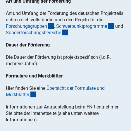
Art und Umfang der Förderung
Art und Umfang der Förderung des deutschen Projektteils
richten sich vollständig nach den Regeln für die
(interner Link)
(interner
Forschungsgruppe
n
,
Schwerpunktprogramm
e
und
(interner Link)
Sonderforschungsbereich
e
.
Dauer der Förderung
Die Dauer der Förderung ist projektspezifisch (i.d.R.
mehrere Jahre).
Formulare und Merkblätter
Hier finden Sie eine
Übersicht der Formulare und
(interner Link)
Merkblätte
r
.
Informationen zur Antragstellung beim FNR entnehmen
Sie bitte der Internetseite (siehe unten weitere
Informationen).