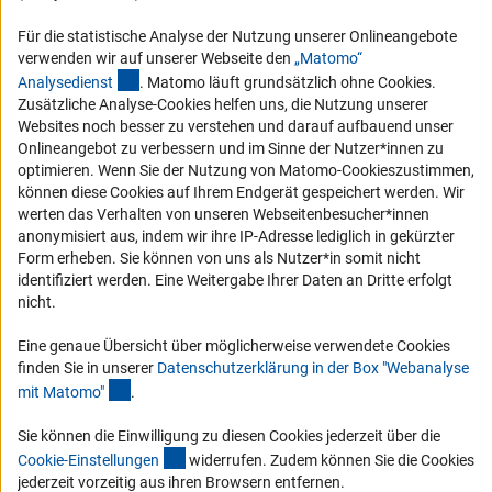
Compliance
Für die statistische Analyse der Nutzung unserer Onlineangebote
Vergabeverfahren
verwenden wir auf unserer Webseite den
„Matomo“
Barrierefreiheit
(externer Link)
Analysediens
t
. Matomo läuft grundsätzlich ohne Cookies.
Zusätzliche Analyse-Cookies helfen uns, die Nutzung unserer
Service und Informationen für Menschen mit Behinderungen
Websites noch besser zu verstehen und darauf aufbauend unser
Onlineangebot zu verbessern und im Sinne der Nutzer*innen zu
Erklärung zur Barrierefreiheit
optimieren. Wenn Sie der Nutzung von Matomo-Cookieszustimmen,
Barriere melden
können diese Cookies auf Ihrem Endgerät gespeichert werden. Wir
werten das Verhalten von unseren Webseitenbesucher*innen
DFG-aktuell
anonymisiert aus, indem wir ihre IP-Adresse lediglich in gekürzter
Form erheben. Sie können von uns als Nutzer*in somit nicht
Erhalten Sie Neuigkeiten aus der DFG direkt in Ihr Mailpostfach oder
identifiziert werden. Eine Weitergabe Ihrer Daten an Dritte erfolgt
schauen Sie sich die Ausgaben online an.
nicht.
Eine genaue Übersicht über möglicherweise verwendete Cookies
Zum Newsletter
finden Sie in unserer
Datenschutzerklärung in der Box "Webanalyse
(Anchor Link)
mit Matomo
"
.
Sie können die Einwilligung zu diesen Cookies jederzeit über die
(interner Link)
Cookie-Einstellunge
n
widerrufen. Zudem können Sie die Cookies
Impressum
Datenschutz
Cookie-Einstellungen
Kontakt
jederzeit vorzeitig aus ihren Browsern entfernen.