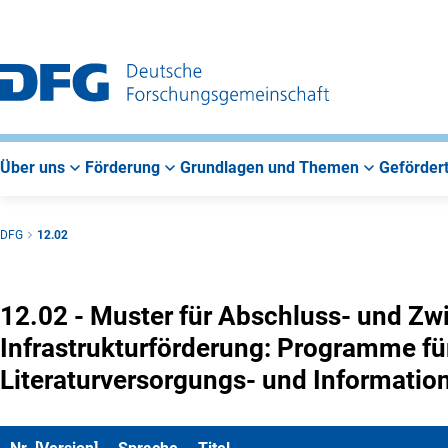
Zur
Zur
Zum
Hauptnavigation
Suche
Hauptbereich
Über uns
Förderung
Grundlagen und Themen
Gefördert
DFG
12.02
12.02 - Muster für Abschluss- und Zwi
Infrastrukturförderung: Programme fü
Literaturversorgungs- und Informatio