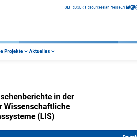
GEPRIS
GERiT
RIsources
elan
Presse
EN
bluesk
mas
i
e Projekte
Aktuelles
schenberichte in der
r Wissenschaftliche
nssysteme (LIS)