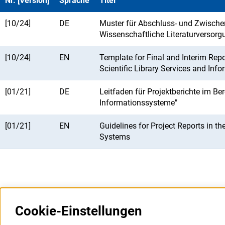
Nr. [Version]
Sprache
Titel
[10/24]
DE
Muster für Abschluss- und Zwischen
Wissenschaftliche Literaturversorg
[10/24]
EN
Template for Final and Interim Rep
Scientific Library Services and Inf
[01/21]
DE
Leitfaden für Projektberichte im Be
Informationssysteme"
[01/21]
EN
Guidelines for Project Reports in th
Systems
Cookie-Einstellungen