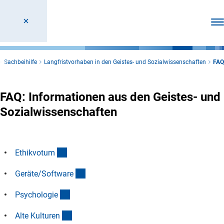
Men
Sachbeihilfe
Langfristvorhaben in den Geistes- und Sozialwissenschaften
FAQ
FAQ: Informationen aus den Geistes- und
Sozialwissenschaften
(Anchor Link)
Ethikvotu
m
(Anchor Link)
Geräte/Softwar
e
(Anchor Link)
Psychologi
e
(Anchor Link)
Alte Kulture
n