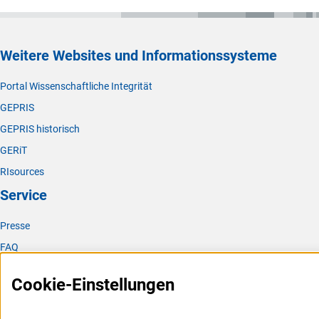
Weitere Websites und Informationssysteme
Portal Wissenschaftliche Integrität
GEPRIS
GEPRIS historisch
GERiT
RIsources
Service
Presse
FAQ
Karriere
Cookie-Einstellungen
Logo und Corporate Design
RSS-Feeds