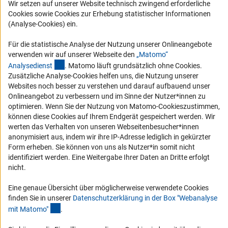
Wir setzen auf unserer Website technisch zwingend erforderliche
Compliance
Cookies sowie Cookies zur Erhebung statistischer Informationen
(Analyse-Cookies) ein.
Vergabeverfahren
Barrierefreiheit
Für die statistische Analyse der Nutzung unserer Onlineangebote
verwenden wir auf unserer Webseite den
„Matomo“
Service und Informationen für Menschen mit Behinderungen
(externer Link)
Analysediens
t
. Matomo läuft grundsätzlich ohne Cookies.
Zusätzliche Analyse-Cookies helfen uns, die Nutzung unserer
Erklärung zur Barrierefreiheit
Websites noch besser zu verstehen und darauf aufbauend unser
Barriere melden
Onlineangebot zu verbessern und im Sinne der Nutzer*innen zu
optimieren. Wenn Sie der Nutzung von Matomo-Cookieszustimmen,
DFG-aktuell
können diese Cookies auf Ihrem Endgerät gespeichert werden. Wir
werten das Verhalten von unseren Webseitenbesucher*innen
Erhalten Sie Neuigkeiten aus der DFG direkt in Ihr Mailpostfach oder
anonymisiert aus, indem wir ihre IP-Adresse lediglich in gekürzter
schauen Sie sich die Ausgaben online an.
Form erheben. Sie können von uns als Nutzer*in somit nicht
identifiziert werden. Eine Weitergabe Ihrer Daten an Dritte erfolgt
nicht.
Zum Newsletter
Eine genaue Übersicht über möglicherweise verwendete Cookies
finden Sie in unserer
Datenschutzerklärung in der Box "Webanalyse
(Anchor Link)
mit Matomo
"
.