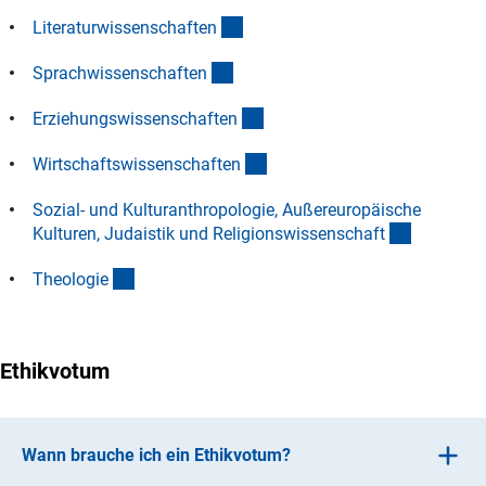
(Anchor Link)
Literaturwissenschafte
n
(Anchor Link)
Sprachwissenschafte
n
(Anchor Link)
Erziehungswissenschafte
n
(Anchor Link)
Wirtschaftswissenschafte
n
Sozial- und Kulturanthropologie, Außereuropäische
(Anchor L
Kulturen, Judaistik und Religionswissenschaf
t
(Anchor Link)
Theologi
e
Ethikvotum
Wann brauche ich ein Ethikvotum?