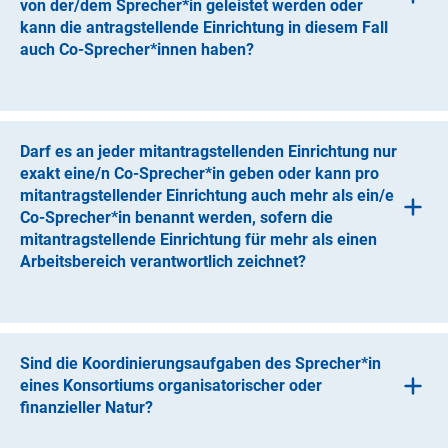
von der/dem Sprecher*in geleistet werden oder
Die Rolle „Beteiligte“ ist für Akteure vorgesehen, die
kann die antragstellende Einrichtung in diesem Fall
kontinuierlich Verantwortung für die Projektdurchführung
auch Co-Sprecher*innen haben?
übernehmen, dies aber in deutlich geringerem Umfang als
eine mitantragstellende Einrichtung. Eine einmalige bzw.
In diesem Fall kann die antragstellende Einrichtung auch
punktuelle Unterstützung des Konsortiums genügt nicht,
Co-Sprecher*innen haben.
um die Rolle eines „Beteiligten“ anzunehmen. Der Beitrag
von Beteiligten ist im Antrag konkret darzustellen.
Darf es an jeder mitantragstellenden Einrichtung nur
exakt eine/n Co-Sprecher*in geben oder kann pro
mitantragstellender Einrichtung auch mehr als ein/e
Co-Sprecher*in benannt werden, sofern die
mitantragstellende Einrichtung für mehr als einen
Arbeitsbereich verantwortlich zeichnet?
Wenn die mitantragstellende Einrichtung für mehr als eine
n Arbeitsbereich verantwortlich zeichnet, kann sie mehr
als eine(n) Co-Sprecher*in benennen.
Sind die Koordinierungsaufgaben des Sprecher*in
eines Konsortiums organisatorischer oder
finanzieller Natur?