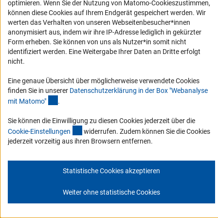
optimieren. Wenn Sie der Nutzung von Matomo-Cookieszustimmen,
können diese Cookies auf Ihrem Endgerät gespeichert werden. Wir
Zum Newsletter
werten das Verhalten von unseren Webseitenbesucher*innen
anonymisiert aus, indem wir ihre IP-Adresse lediglich in gekürzter
Form erheben. Sie können von uns als Nutzer*in somit nicht
identifiziert werden. Eine Weitergabe Ihrer Daten an Dritte erfolgt
nicht.
Impressum
Datenschutz
Cookie-Einstellungen
Kontakt
Service
Eine genaue Übersicht über möglicherweise verwendete Cookies
© 2026 DFG
finden Sie in unserer
Datenschutzerklärung in der Box "Webanalyse
(Anchor Link)
mit Matomo
"
.
Sie können die Einwilligung zu diesen Cookies jederzeit über die
(interner Link)
Cookie-Einstellunge
n
widerrufen. Zudem können Sie die Cookies
jederzeit vorzeitig aus ihren Browsern entfernen.
Statistische Cookies akzeptieren
Weiter ohne statistische Cookies
Zum Anfang 