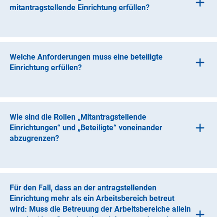
Drittmittelprojekten verfügen. Die antragstellende
mitantragstellende Einrichtung erfüllen?
Einrichtung muss zudem
die
Leitlinien zur guten wissenschaftlichen Praxis
Eine mitantragstellende Einrichtung muss sowohl
(interner Link)
(gwP
)
umsetzen.
rechtlich selbstständig als auch entweder in öffentlich-
rechtlicher Trägerschaft oder gemeinnützig sein.
Welche Anforderungen muss eine beteiligte
Gewinnorientierte Einrichtungen und solche
Einrichtung erfüllen?
ausschließlich mit Sitz im Ausland sind nicht zulässig.
Eine beteiligte Einrichtung muss sowohl rechtlich
selbstständig als auch entweder in öffentlich-rechtlicher
Trägerschaft oder gemeinnützig sein.
Wie sind die Rollen „Mitantragstellende
Einrichtungen“ und „Beteiligte“ voneinander
abzugrenzen?
Mitantragstellende Einrichtungen übernehmen die
Verantwortung für mindestens einen Arbeitsbereich und
beantragen dafür eigene Mittel. Im Bewilligungsfall
Für den Fall, dass an der antragstellenden
erhalten sie diese Mittel per Weiterleitung über die
Einrichtung mehr als ein Arbeitsbereich betreut
antragstellende Einrichtung.
wird: Muss die Betreuung der Arbeitsbereiche allein