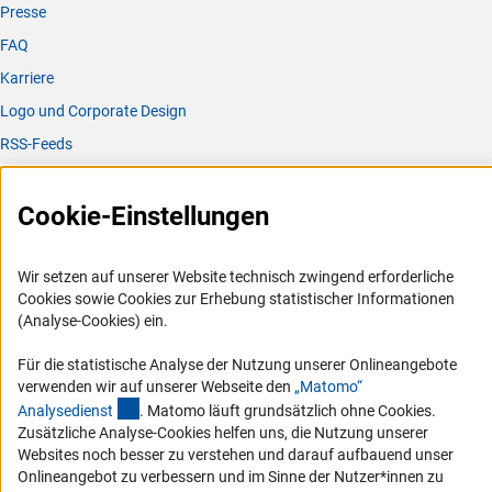
muss der DFG nur auf Anfrage zur Verfügung
Presse
gestellt werden.
FAQ
Karriere
Logo und Corporate Design
RSS-Feeds
Compliance
Vergabeverfahren
Cookie-Einstellungen
Barrierefreiheit
Wir setzen auf unserer Website technisch zwingend erforderliche
Service und Informationen für Menschen mit Behinderungen
Cookies sowie Cookies zur Erhebung statistischer Informationen
(Analyse-Cookies) ein.
Erklärung zur Barrierefreiheit
Barriere melden
Für die statistische Analyse der Nutzung unserer Onlineangebote
verwenden wir auf unserer Webseite den
„Matomo“
DFG-aktuell
(externer Link)
Analysediens
t
. Matomo läuft grundsätzlich ohne Cookies.
Zusätzliche Analyse-Cookies helfen uns, die Nutzung unserer
Erhalten Sie Neuigkeiten aus der DFG direkt in Ihr Mailpostfach oder
Websites noch besser zu verstehen und darauf aufbauend unser
schauen Sie sich die Ausgaben online an.
Onlineangebot zu verbessern und im Sinne der Nutzer*innen zu