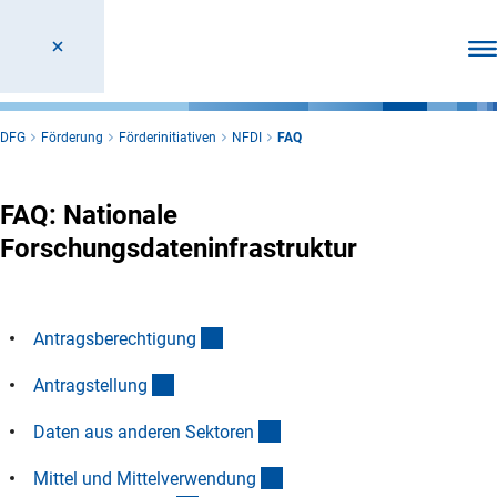
Men
DFG
Förderung
Förderinitiativen
NFDI
FAQ
FAQ: Nationale
Forschungsdateninfrastruktur
(Anchor Link)
Antragsberechtigun
g
(Anchor Link)
Antragstellun
g
(Anchor Link)
Daten aus anderen Sektore
n
(Anchor Link)
Mittel und Mittelverwendun
g