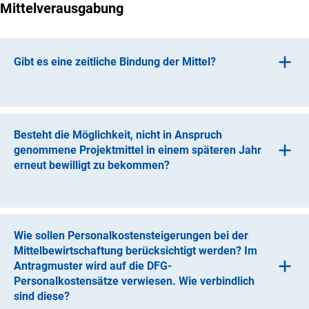
Mittelverausgabung
Projektmitteln finanziert werden.
Gibt es eine zeitliche Bindung der Mittel?
Ja. Die Mittel sind an das Haushaltsjahr gebunden. Nur in
begründeten Einzel- und Ausnahmefällen ist es möglich,
eine Aufhebung der Mittelbindung an das jeweilige
Besteht die Möglichkeit, nicht in Anspruch
Haushaltsjahr in angemessener Höhe zu beantragen.
genommene Projektmittel in einem späteren Jahr
Entsprechende formlose Anträge werden gegebenenfalls
erneut bewilligt zu bekommen?
durch ein Mitglied der Begutachtungsgruppe geprüft.
Die Bewilligung ist grundsätzlich an das im
Bewilligungsschreiben genannte Haushaltsjahr
gebunden. In Ausnahmefällen kann beantragt werden, für
Wie sollen Personalkostensteigerungen bei der
ein bestimmtes Haushaltsjahr bewilligte, aber nicht in
Mittelbewirtschaftung berücksichtigt werden? Im
Anspruch genommene Projektmittel in einem späteren
Antragmuster wird auf die DFG-
Jahr erneut bewilligt zu bekommen. Ein entsprechender
Personalkostensätze verwiesen. Wie verbindlich
formloser Antrag muss jeweils zum 30. September des
sind diese?
Haushaltsjahres an die DFG gerichtet werden. Bitte fügen