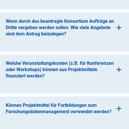
Es ist möglich,
Werkverträge zu vergeben, sofern eine inhaltliche Begründ
ung vorliegt. Der Auftragnehmer eines Werkvertrages
Wenn durch das beantragte Konsortium Aufträge an
kann eine natürliche Person oder eine juristische Person
Dritte vergeben werden sollen: Wie viele Angebote
(z.B. GbR, GmbH) sein.
sind dem Antrag beizulegen?
In der Regel sind mindestens zwei
Vergleichsangebote beizulegen.
Welche Veranstaltungskosten (z.B. für Konferenzen
oder Workshops) können aus Projektmitteln
finanziert werden?
Grundlage für die Finanzierung von Veranstaltungen sind
stets die Regelungen der jeweiligen Einrichtung, die die
Mittel verausgabt, auch wenn die Veranstaltung an einer
Können Projektmittel für Fortbildungen zum
anderen Einrichtung stattfindet. Kosten für Raummiete
Forschungsdatenmanagement verwendet werden?
sind nur dann abrechenbar, wenn diese nach
betriebswirtschaftlichen Grundsätzen dem Projekt direkt
Fortbildungen können nicht zu Lasten der bewilligten
zugeordnet werden können.