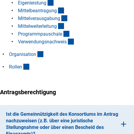
(Anchor Link)
Eigenleistun
g
(Anchor Link)
Mittelbeantragun
g
(Anchor Link)
Mittelverausgabun
g
(Anchor Link)
Mittelweiterleitun
g
(Anchor Link)
Programmpauschal
e
(Anchor Link)
Verwendungsnachwei
s
(Anchor Link)
Organisatio
n
(Anchor Link)
Rolle
n
Antragsberechtigung
Ist die Gemeinnützigkeit des Konsortiums im Antrag
nachzuweisen (z.B. über eine juristische
Stellungnahme oder über einen Bescheid des
Finanzamts)?