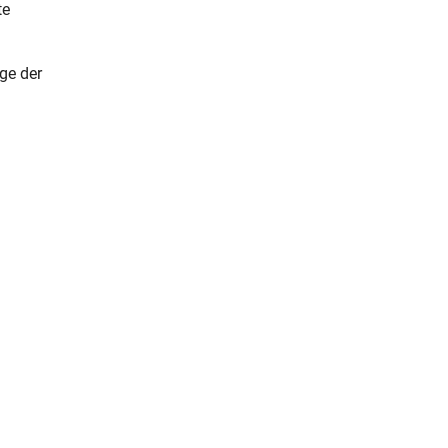
te
ge der
 Link)