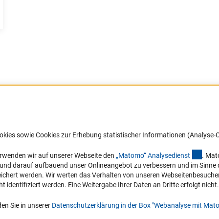
Barrierefreiheit
DFG-aktuell
okies sowie Cookies zur Erhebung statistischer Informationen (Analyse-C
Service und Informationen für Menschen
Erhalten Sie Neuigkeiten aus der DF
mit Behinderungen
in Ihr Mailpostfach oder schauen Si
(exter
erwenden wir auf unserer Webseite den
„Matomo“ Analysediens
t
. Mat
die Ausgaben online an.
n und darauf aufbauend unser Onlineangebot zu verbessern und im Sinne
Erklärung zur Barrierefreiheit
hert werden. Wir werten das Verhalten von unseren Webseitenbesucher*in
Barriere melden
identifiziert werden. Eine Weitergabe Ihrer Daten an Dritte erfolgt nicht.
Zum Newsletter
en Sie in unserer
Datenschutzerklärung in der Box "Webanalyse mit Mat