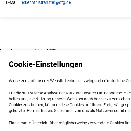
erkenntnistransfer
@dfg.de
E-Mail:
Letzte Aktualisierung: 14. April 2026
Cookie-Einstellungen
Weitere Websites und
Service
Informationssysteme
Wir setzen auf unserer Website technisch zwingend erforderliche Co
Presse
Portal Wissenschaftliche Integrität
Für die statistische Analyse der Nutzung unserer Onlineangebote v
FAQ
helfen uns, die Nutzung unserer Websites noch besser zu verstehe
GEPRIS
Karriere
Cookieszustimmen, können diese Cookies auf Ihrem Endgerät gespeic
GEPRIS historisch
Logo und Corporate Design
gekürzter Form erheben. Sie können von uns als Nutzer*in somit nicht 
GERiT
RSS-Feeds
Eine genaue Übersicht über möglicherweise verwendete Cookies find
RIsources
Compliance