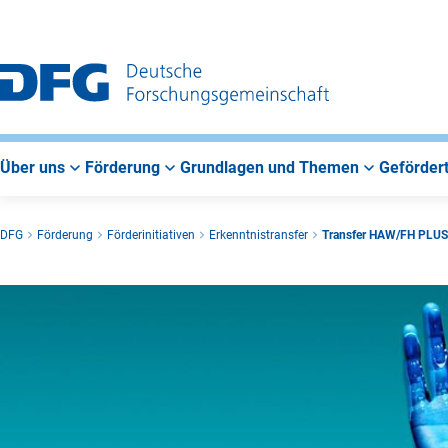
Zur
Zur
Zum
Hauptnavigation
Suche
Hauptbereich
Über uns
Förderung
Grundlagen und Themen
Gefördert
DFG
Förderung
Förderinitiativen
Erkenntnistransfer
Transfer HAW/FH PLUS