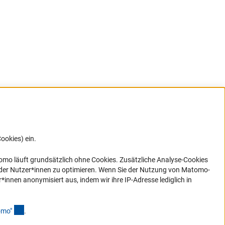
ookies) ein.
G direkt
e sich
ner Link)
omo läuft grundsätzlich ohne Cookies. Zusätzliche Analyse-Cookies
 der Nutzer*innen zu optimieren. Wenn Sie der Nutzung von Matomo-
nen anonymisiert aus, indem wir ihre IP-Adresse lediglich in
(Anchor Link)
omo
"
.