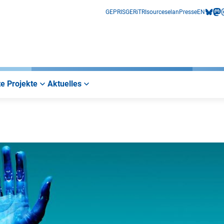
GEPRIS
GERiT
RIsources
elan
Presse
EN
bluesk
mas
i
e Projekte
Aktuelles