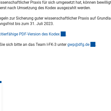
ssenschaftlicher Praxis für sich umgesetzt hat, können bewillig
h erst nach Umsetzung des Kodex ausgezahlt werden.
geln zur Sicherung guter wissenschaftlicher Praxis auf Grundla
gsfrist bis zum 31. Juli 2023.
(externer Link)
itierfähige PDF-Version des Kode
x
.
(externer
e sich bitte an das Team I-FK-3 unter
gwp@dfg.d
e
.