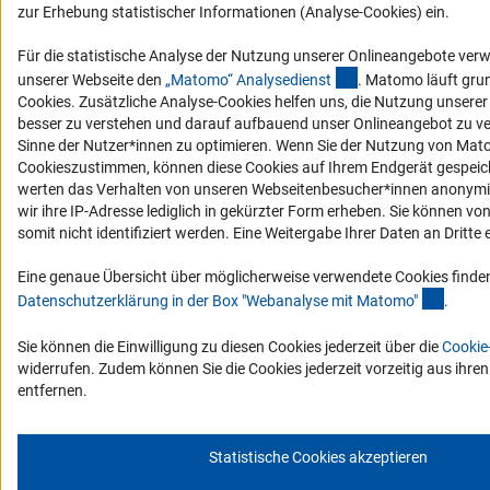
zur Erhebung statistischer Informationen (Analyse-Cookies) ein.
Für die statistische Analyse der Nutzung unserer Onlineangebote ver
(externer Link)
unserer Webseite den
„Matomo“ Analysediens
t
. Matomo läuft gru
Cookies. Zusätzliche Analyse-Cookies helfen uns, die Nutzung unsere
besser zu verstehen und darauf aufbauend unser Onlineangebot zu v
Sinne der Nutzer*innen zu optimieren. Wenn Sie der Nutzung von Mat
Cookieszustimmen, können diese Cookies auf Ihrem Endgerät gespeic
werten das Verhalten von unseren Webseitenbesucher*innen anonymis
wir ihre IP-Adresse lediglich in gekürzter Form erheben. Sie können vo
somit nicht identifiziert werden. Eine Weitergabe Ihrer Daten an Dritte e
Eine genaue Übersicht über möglicherweise verwendete Cookies finden
(Ancho
Datenschutzerklärung in der Box "Webanalyse mit Matomo
"
.
Sie können die Einwilligung zu diesen Cookies jederzeit über die
Cookie
widerrufen. Zudem können Sie die Cookies jederzeit vorzeitig aus ihre
entfernen.
Statistische Cookies akzeptieren