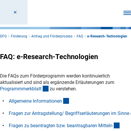
Men
DFG
Förderung
Antrag und Förderprozess
FAQ
e-Research-Technologien
FAQ: e-Research-Technologien
Die FAQs zum Förderprogramm werden kontinuierlich
aktualisiert und sind als ergänzende Erläuterungen zum
(interner Link)
Programmmerkblat
t
zu verstehen.
(Anchor Link)
Allgemeine Informatione
n
Fragen zur Antragstellung/ Begriffserläuterungen im Sinn
(Anchor Link)
(Anch
Fragen zu beantragten bzw. beantragbaren Mittel
n