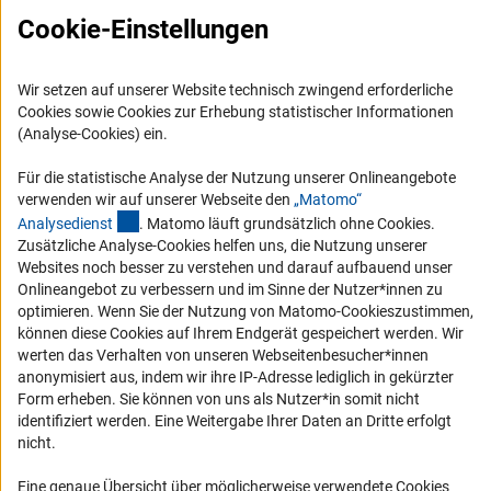
Cookie-Einstellungen
Presse
FAQ
Wir setzen auf unserer Website technisch zwingend erforderliche
Karriere
Cookies sowie Cookies zur Erhebung statistischer Informationen
Logo und Corporate Design
(Analyse-Cookies) ein.
RSS-Feeds
Für die statistische Analyse der Nutzung unserer Onlineangebote
Compliance
verwenden wir auf unserer Webseite den
„Matomo“
(externer Link)
Analysediens
t
. Matomo läuft grundsätzlich ohne Cookies.
Vergabeverfahren
Zusätzliche Analyse-Cookies helfen uns, die Nutzung unserer
Barrierefreiheit
Websites noch besser zu verstehen und darauf aufbauend unser
Onlineangebot zu verbessern und im Sinne der Nutzer*innen zu
optimieren. Wenn Sie der Nutzung von Matomo-Cookieszustimmen,
Service und Informationen für Menschen mit Behinderungen
können diese Cookies auf Ihrem Endgerät gespeichert werden. Wir
Erklärung zur Barrierefreiheit
werten das Verhalten von unseren Webseitenbesucher*innen
anonymisiert aus, indem wir ihre IP-Adresse lediglich in gekürzter
Barriere melden
Form erheben. Sie können von uns als Nutzer*in somit nicht
DFG-aktuell
identifiziert werden. Eine Weitergabe Ihrer Daten an Dritte erfolgt
nicht.
Erhalten Sie Neuigkeiten aus der DFG direkt in Ihr Mailpostfach oder
schauen Sie sich die Ausgaben online an.
Eine genaue Übersicht über möglicherweise verwendete Cookies