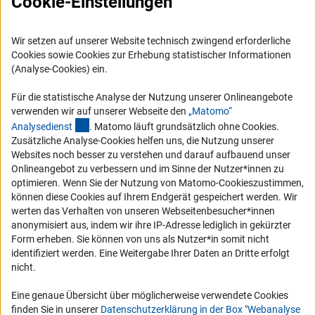
Cookie-Einstellungen
Presse
FAQ
Wir setzen auf unserer Website technisch zwingend erforderliche
Karriere
Cookies sowie Cookies zur Erhebung statistischer Informationen
Logo und Corporate Design
(Analyse-Cookies) ein.
RSS-Feeds
Für die statistische Analyse der Nutzung unserer Onlineangebote
Compliance
verwenden wir auf unserer Webseite den
„Matomo“
(externer Link)
Analysediens
t
. Matomo läuft grundsätzlich ohne Cookies.
Vergabeverfahren
Zusätzliche Analyse-Cookies helfen uns, die Nutzung unserer
Barrierefreiheit
Websites noch besser zu verstehen und darauf aufbauend unser
Onlineangebot zu verbessern und im Sinne der Nutzer*innen zu
optimieren. Wenn Sie der Nutzung von Matomo-Cookieszustimmen,
Service und Informationen für Menschen mit Behinderungen
können diese Cookies auf Ihrem Endgerät gespeichert werden. Wir
Erklärung zur Barrierefreiheit
werten das Verhalten von unseren Webseitenbesucher*innen
anonymisiert aus, indem wir ihre IP-Adresse lediglich in gekürzter
Barriere melden
Form erheben. Sie können von uns als Nutzer*in somit nicht
DFG-aktuell
identifiziert werden. Eine Weitergabe Ihrer Daten an Dritte erfolgt
nicht.
Erhalten Sie Neuigkeiten aus der DFG direkt in Ihr Mailpostfach oder
schauen Sie sich die Ausgaben online an.
Eine genaue Übersicht über möglicherweise verwendete Cookies
finden Sie in unserer
Datenschutzerklärung in der Box "Webanalyse