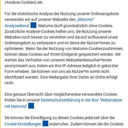
(Analyse-Cookies) ein.
RSS-Feeds
Für die statistische Analyse der Nutzung unserer Onlineangebote
Compliance
verwenden wir auf unserer Webseite den
„Matomo“
Vergabeverfahren
(externer Link)
Analysediens
t
. Matomo läuft grundsätzlich ohne Cookies.
Barrierefreiheit
Zusätzliche Analyse-Cookies helfen uns, die Nutzung unserer
Websites noch besser zu verstehen und darauf aufbauend unser
Onlineangebot zu verbessern und im Sinne der Nutzer*innen zu
Service und Informationen für Menschen mit Behinderungen
optimieren. Wenn Sie der Nutzung von Matomo-Cookieszustimmen,
Erklärung zur Barrierefreiheit
können diese Cookies auf Ihrem Endgerät gespeichert werden. Wir
werten das Verhalten von unseren Webseitenbesucher*innen
Barriere melden
anonymisiert aus, indem wir ihre IP-Adresse lediglich in gekürzter
DFG-aktuell
Form erheben. Sie können von uns als Nutzer*in somit nicht
identifiziert werden. Eine Weitergabe Ihrer Daten an Dritte erfolgt
nicht.
Erhalten Sie Neuigkeiten aus der DFG direkt in Ihr Mailpostfach oder
schauen Sie sich die Ausgaben online an.
Eine genaue Übersicht über möglicherweise verwendete Cookies
finden Sie in unserer
Datenschutzerklärung in der Box "Webanalyse
(Anchor Link)
mit Matomo
"
.
Zum Newsletter
Sie können die Einwilligung zu diesen Cookies jederzeit über die
(interner Link)
Cookie-Einstellunge
n
widerrufen. Zudem können Sie die Cookies