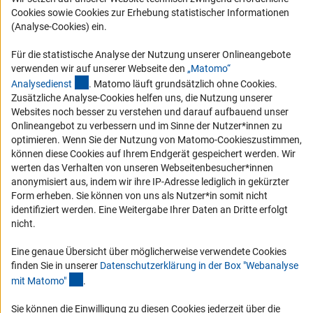
Logo und Corporate Design
Cookies sowie Cookies zur Erhebung statistischer Informationen
(Analyse-Cookies) ein.
RSS-Feeds
Compliance
Für die statistische Analyse der Nutzung unserer Onlineangebote
verwenden wir auf unserer Webseite den
„Matomo“
Vergabeverfahren
(externer Link)
Analysediens
t
. Matomo läuft grundsätzlich ohne Cookies.
Barrierefreiheit
Zusätzliche Analyse-Cookies helfen uns, die Nutzung unserer
Websites noch besser zu verstehen und darauf aufbauend unser
Service und Informationen für Menschen mit Behinderungen
Onlineangebot zu verbessern und im Sinne der Nutzer*innen zu
optimieren. Wenn Sie der Nutzung von Matomo-Cookieszustimmen,
Erklärung zur Barrierefreiheit
können diese Cookies auf Ihrem Endgerät gespeichert werden. Wir
Barriere melden
werten das Verhalten von unseren Webseitenbesucher*innen
anonymisiert aus, indem wir ihre IP-Adresse lediglich in gekürzter
DFG-aktuell
Form erheben. Sie können von uns als Nutzer*in somit nicht
identifiziert werden. Eine Weitergabe Ihrer Daten an Dritte erfolgt
Erhalten Sie Neuigkeiten aus der DFG direkt in Ihr Mailpostfach oder
nicht.
schauen Sie sich die Ausgaben online an.
Eine genaue Übersicht über möglicherweise verwendete Cookies
finden Sie in unserer
Datenschutzerklärung in der Box "Webanalyse
Zum Newsletter
(Anchor Link)
mit Matomo
"
.
Sie können die Einwilligung zu diesen Cookies jederzeit über die