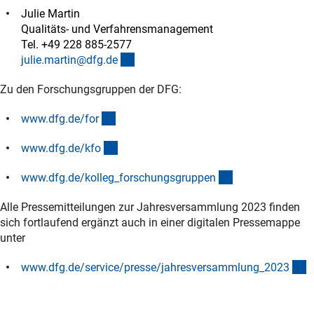
Julie Martin
Qualitäts- und Verfahrensmanagement
Tel. +49 228 885-2577
(externer Link)
julie.martin@dfg.d
e
Zu den Forschungsgruppen der DFG:
(interner Link)
www.dfg.de/fo
r
(interner Link)
www.dfg.de/kf
o
(interner Link)
www.dfg.de/kolleg_forschungsgruppe
n
Alle Pressemitteilungen zur Jahresversammlung 2023 finden
sich fortlaufend ergänzt auch in einer digitalen Pressemappe
unter
(
www.dfg.de/service/presse/jahresversammlung_202
3