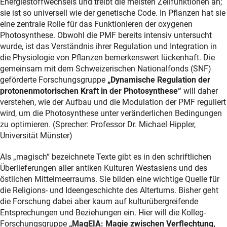
Energiestoffwechsels und treibt die meisten Zellfunktionen an;
sie ist so universell wie der genetische Code. In Pflanzen hat sie
eine zentrale Rolle für das Funktionieren der oxygenen
Photosynthese. Obwohl die PMF bereits intensiv untersucht
wurde, ist das Verständnis ihrer Regulation und Integration in
die Physiologie von Pflanzen bemerkenswert lückenhaft. Die
gemeinsam mit dem Schweizerischen Nationalfonds (SNF)
geförderte Forschungsgruppe
„Dynamische Regulation der
protonenmotorischen Kraft in der Photosynthese“
will daher
verstehen, wie der Aufbau und die Modulation der PMF reguliert
wird, um die Photosynthese unter veränderlichen Bedingungen
zu optimieren. (Sprecher: Professor Dr. Michael Hippler,
Universität Münster)
Als „magisch“ bezeichnete Texte gibt es in den schriftlichen
Überlieferungen aller antiken Kulturen Westasiens und des
östlichen Mittelmeerraums. Sie bilden eine wichtige Quelle für
die Religions- und Ideengeschichte des Altertums. Bisher geht
die Forschung dabei aber kaum auf kulturübergreifende
Entsprechungen und Beziehungen ein. Hier will die Kolleg-
Forschungsgruppe
„MagEIA: Magie zwischen Verflechtung,