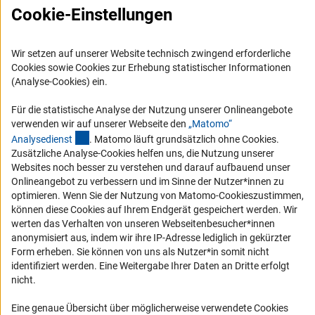
Cookie-Einstellungen
RSS-Feeds
Compliance
Wir setzen auf unserer Website technisch zwingend erforderliche
Vergabeverfahren
Cookies sowie Cookies zur Erhebung statistischer Informationen
Barrierefreiheit
(Analyse-Cookies) ein.
Für die statistische Analyse der Nutzung unserer Onlineangebote
Service und Informationen für Menschen mit Behinderungen
verwenden wir auf unserer Webseite den
„Matomo“
Erklärung zur Barrierefreiheit
(externer Link)
Analysediens
t
. Matomo läuft grundsätzlich ohne Cookies.
Zusätzliche Analyse-Cookies helfen uns, die Nutzung unserer
Barriere melden
Websites noch besser zu verstehen und darauf aufbauend unser
DFG-aktuell
Onlineangebot zu verbessern und im Sinne der Nutzer*innen zu
optimieren. Wenn Sie der Nutzung von Matomo-Cookieszustimmen,
können diese Cookies auf Ihrem Endgerät gespeichert werden. Wir
Erhalten Sie Neuigkeiten aus der DFG direkt in Ihr Mailpostfach oder
werten das Verhalten von unseren Webseitenbesucher*innen
schauen Sie sich die Ausgaben online an.
anonymisiert aus, indem wir ihre IP-Adresse lediglich in gekürzter
Form erheben. Sie können von uns als Nutzer*in somit nicht
identifiziert werden. Eine Weitergabe Ihrer Daten an Dritte erfolgt
Zum Newsletter
nicht.
Eine genaue Übersicht über möglicherweise verwendete Cookies