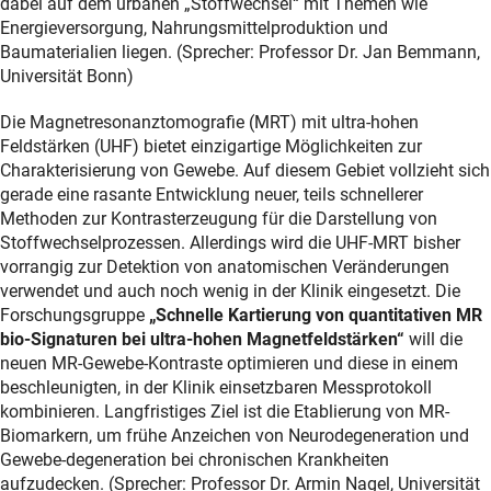
dabei auf dem urbanen „Stoffwechsel“ mit Themen wie
Energieversorgung, Nahrungsmittelproduktion und
Baumaterialien liegen. (Sprecher: Professor Dr. Jan Bemmann,
Universität Bonn)
Die Magnetresonanztomografie (MRT) mit ultra-hohen
Feldstärken (UHF) bietet einzigartige Möglichkeiten zur
Charakterisierung von Gewebe. Auf diesem Gebiet vollzieht sich
gerade eine rasante Entwicklung neuer, teils schnellerer
Methoden zur Kontrasterzeugung für die Darstellung von
Stoffwechselprozessen. Allerdings wird die UHF-MRT bisher
vorrangig zur Detektion von anatomischen Veränderungen
verwendet und auch noch wenig in der Klinik eingesetzt. Die
Forschungsgruppe
„Schnelle Kartierung von quantitativen MR
bio-Signaturen bei ultra-hohen Magnetfeldstärken“
will die
neuen MR-Gewebe-Kontraste optimieren und diese in einem
beschleunigten, in der Klinik einsetzbaren Messprotokoll
kombinieren. Langfristiges Ziel ist die Etablierung von MR-
Biomarkern, um frühe Anzeichen von Neurodegeneration und
Gewebe-degeneration bei chronischen Krankheiten
aufzudecken. (Sprecher: Professor Dr. Armin Nagel, Universität