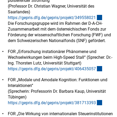
pulsierender Strömung“
(Professor Dr. Christian Wagner, Universität des
Saarlandes)
(externe
https://gepris.dfg.de/gepris/projekt/34955802
1
Die Forschungsgruppe wird im Rahmen der D-A-CH-
Zusammenarbeit mit dem österreichischen Fonds zur
Förderung der wissenschaftlichen Forschung (FWF) und
dem Schweizerischen Nationalfonds (SNF) gefördert.
FOR „Erforschung instationärer Phänomene und
Wechselwirkungen beim High-Speed Stall“ (Sprecher: Dr.-
Ing. Thorsten Lutz, Universität Stuttgart)
(externe
https://gepris.dfg.de/gepris/projekt/40643505
7
FOR „Modale und Amodale Kognition: Funktionen und
Interaktionen“
(Sprecherin: Professorin Dr. Barbara Kaup, Universität
Tübingen)
(externe
https://gepris.dfg.de/gepris/projekt/38171339
3
FOR „Die Wirkung von internationalen Steuerinstitutionen