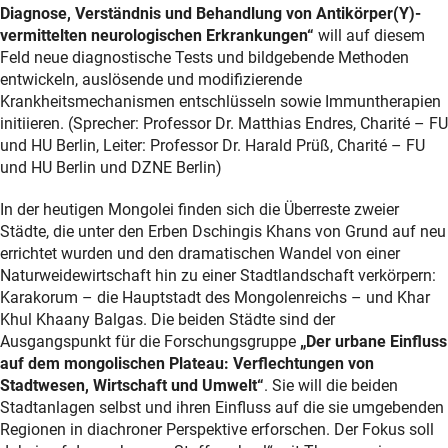
Diagnose, Verständnis und Behandlung von Antikörper(Y)-
vermittelten neurologischen Erkrankungen“
will auf diesem
Feld neue diagnostische Tests und bildgebende Methoden
entwickeln, auslösende und modifizierende
Krankheitsmechanismen entschlüsseln sowie Immuntherapien
initiieren. (Sprecher: Professor Dr. Matthias Endres, Charité – FU
und HU Berlin, Leiter: Professor Dr. Harald Prüß, Charité – FU
und HU Berlin und DZNE Berlin)
In der heutigen Mongolei finden sich die Überreste zweier
Städte, die unter den Erben Dschingis Khans von Grund auf neu
errichtet wurden und den dramatischen Wandel von einer
Naturweidewirtschaft hin zu einer Stadtlandschaft verkörpern:
Karakorum – die Hauptstadt des Mongolenreichs – und Khar
Khul Khaany Balgas. Die beiden Städte sind der
Ausgangspunkt für die Forschungsgruppe
„Der urbane Einfluss
auf dem mongolischen Plateau: Verflechtungen von
Stadtwesen, Wirtschaft und Umwelt“
. Sie will die beiden
Stadtanlagen selbst und ihren Einfluss auf die sie umgebenden
Regionen in diachroner Perspektive erforschen. Der Fokus soll