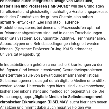
Feinchemie durch integriertes Design von Molekülen,
Materialien und Prozessen (IMPD4Cat)“
will die Grundlagen
für effiziente und gleichzeitig nachhaltige Herstellungsprozesse
nach den Grundsätzen der grünen Chemie, also nahezu
abfallfrei, entwickeln. Ziel sind stabil laufende
Produktionssysteme, bei denen alle Prozessstufen optimal
aufeinander abgestimmt sind und in denen Entscheidungen
über Katalysatoren, Lösungsmittel, Additive, Trennmaterialien,
Apparatetypen und Betriebsbedingungen integriert werden
können. (Sprecher: Professor Dr.-Ing. Kai Sundmacher,
Universität Magdeburg)
In Industrieländern gehören chronische Erkrankungen zu den
häufigsten (und kostenintensivsten) Gesundheitsproblemen.
Eine zentrale Säule von Bewältigungsmaßnahmen ist das
Selbstmanagement, das gut durch digitale Medien unterstützt
werden könnte. Untersuchungen hierzu sind vielversprechend,
bisher aber inkonsistent und methodisch begrenzt valide. Die
Forschungsgruppe
„Digitale Medien im Selbstmanagement
chronischer Erkrankungen (DISELMA)“
sucht hier nach neuen
Ansätzen und nimmt dabei auch negative Folgen wie