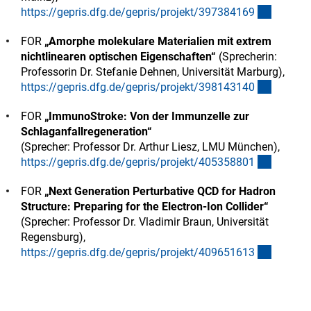
(externe
https://gepris.dfg.de/gepris/projekt/39738416
9
FOR
„Amorphe molekulare Materialien mit extrem
nichtlinearen optischen Eigenschaften“
(Sprecherin:
Professorin Dr. Stefanie Dehnen, Universität Marburg),
(externe
https://gepris.dfg.de/gepris/projekt/39814314
0
FOR
„ImmunoStroke: Von der Immunzelle zur
Schlaganfallregeneration“
(Sprecher: Professor Dr. Arthur Liesz, LMU München),
(externe
https://gepris.dfg.de/gepris/projekt/40535880
1
FOR
„Next Generation Perturbative QCD for Hadron
Structure: Preparing for the Electron-Ion Collider“
(Sprecher: Professor Dr. Vladimir Braun, Universität
Regensburg),
(externe
https://gepris.dfg.de/gepris/projekt/40965161
3