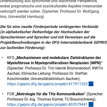
Untersuchung aus synchroner und diachroner Perspektive,
wobei pragmatische und soziokulturelle Aspekte miteinander
verknüpft werden sollen. (Sprecher: Professor Dr. Wolfgang
Imo, Universität Hamburg)
Die für eine zweite Förderperiode verlängerten Verbünde
(in alphabetischer Reihenfolge der Hochschulen der
Sprecherinnen und Sprecher und mit Verweisen auf die
Projektbeschreibungen in der DFG-Internetdatenbank GEPRIS
zur laufenden Förderung):
KFO
„Mechanismen und molekulare Zielstrukturen der
Myelofibrose in Myeloproliferativen Neoplasien (MPN)“
(Sprecher: Professor Dr. Tim Henrik Brümmendorf, RWTH
Aachen; Klinische Leitung: Professor Dr. Steffen
Koschmieder, Universitätsklinikum Aachen),
(externe
https://gepris.dfg.de/gepris/projekt/41791153
3
FOR
„Metrologie für die THz-Kommunikation“
(Sprecher:
Professor Dr.-Ing. Thomas Kürner, TU Braunschweig),
(externe
https://gepris.dfg.de/gepris/projekt/40357944
1