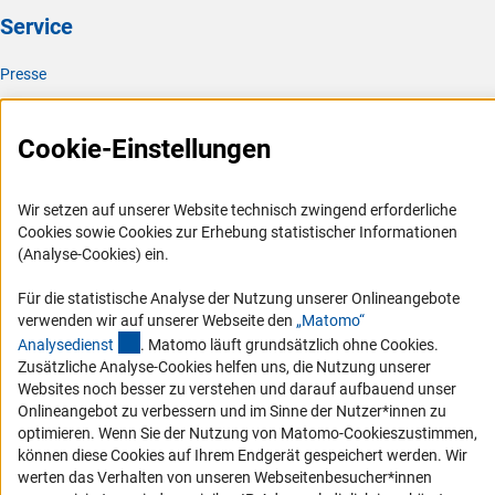
Service
Presse
FAQ
Karriere
Cookie-Einstellungen
Logo und Corporate Design
RSS-Feeds
Wir setzen auf unserer Website technisch zwingend erforderliche
Cookies sowie Cookies zur Erhebung statistischer Informationen
Compliance
(Analyse-Cookies) ein.
Vergabeverfahren
Für die statistische Analyse der Nutzung unserer Onlineangebote
Barrierefreiheit
verwenden wir auf unserer Webseite den
„Matomo“
(externer Link)
Analysediens
t
. Matomo läuft grundsätzlich ohne Cookies.
Service und Informationen für Menschen mit Behinderungen
Zusätzliche Analyse-Cookies helfen uns, die Nutzung unserer
Websites noch besser zu verstehen und darauf aufbauend unser
Erklärung zur Barrierefreiheit
Onlineangebot zu verbessern und im Sinne der Nutzer*innen zu
Barriere melden
optimieren. Wenn Sie der Nutzung von Matomo-Cookieszustimmen,
DFG-aktuell
können diese Cookies auf Ihrem Endgerät gespeichert werden. Wir
werten das Verhalten von unseren Webseitenbesucher*innen