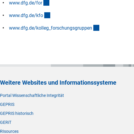
(interner Link)
www.dfg.de/fo
r
(interner Link)
www.dfg.de/kf
o
(interner Link)
www.dfg.de/kolleg_forschungsgruppe
n
Weitere Websites und Informationssysteme
Portal Wissenschaftliche Integrität
GEPRIS
GEPRIS historisch
GERiT
RIsources