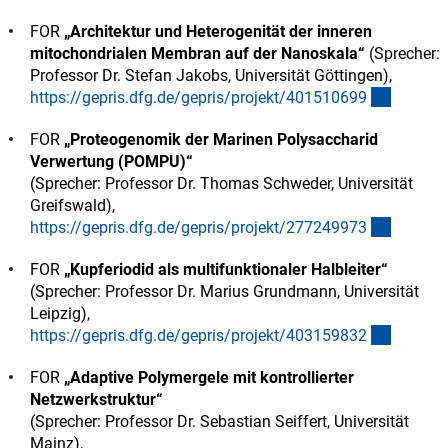
FOR
„Architektur und Heterogenität der inneren
mitochondrialen Membran auf der Nanoskala“
(Sprecher:
Professor Dr. Stefan Jakobs, Universität Göttingen),
(externe
https://gepris.dfg.de/gepris/projekt/40151069
9
FOR
„Proteogenomik der Marinen Polysaccharid
Verwertung (POMPU)“
(Sprecher: Professor Dr. Thomas Schweder, Universität
Greifswald),
(externe
https://gepris.dfg.de/gepris/projekt/27724997
3
FOR
„Kupferiodid als multifunktionaler Halbleiter“
(Sprecher: Professor Dr. Marius Grundmann, Universität
Leipzig),
(externe
https://gepris.dfg.de/gepris/projekt/40315983
2
FOR
„Adaptive Polymergele mit kontrollierter
Netzwerkstruktur“
(Sprecher: Professor Dr. Sebastian Seiffert, Universität
Mainz),