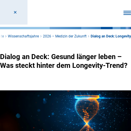
Men
ate
Wissenschaftsjahre
2026 – Medizin der Zukunft
Dialog an Deck: Longevity
Dialog an Deck: Gesund länger leben –
Was steckt hinter dem Longevity-Trend?