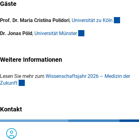
Gäste
(externer
Prof. Dr. Maria Cristina Polidori
,
Universität zu Köl
n
(externer Link)
Dr. Jonas Pöld
,
Universität Münste
r
Weitere Informationen
Lesen Sie mehr zum
Wissenschaftsjahr 2026 – Medizin der
(interner Link)
Zukunf
t
Kontakt