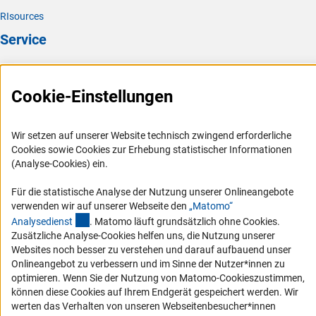
RIsources
Service
Presse
FAQ
Cookie-Einstellungen
Karriere
Logo und Corporate Design
Wir setzen auf unserer Website technisch zwingend erforderliche
Cookies sowie Cookies zur Erhebung statistischer Informationen
RSS-Feeds
(Analyse-Cookies) ein.
Compliance
Für die statistische Analyse der Nutzung unserer Onlineangebote
Vergabeverfahren
verwenden wir auf unserer Webseite den
„Matomo“
Barrierefreiheit
(externer Link)
Analysediens
t
. Matomo läuft grundsätzlich ohne Cookies.
Zusätzliche Analyse-Cookies helfen uns, die Nutzung unserer
Websites noch besser zu verstehen und darauf aufbauend unser
Service und Informationen für Menschen mit Behinderungen
Onlineangebot zu verbessern und im Sinne der Nutzer*innen zu
Erklärung zur Barrierefreiheit
optimieren. Wenn Sie der Nutzung von Matomo-Cookieszustimmen,
können diese Cookies auf Ihrem Endgerät gespeichert werden. Wir
Barriere melden
werten das Verhalten von unseren Webseitenbesucher*innen