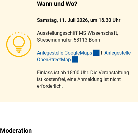
Wann und Wo?
Samstag, 11. Juli 2026, um 18.30 Uhr
Ausstellungsschiff MS Wissenschaft,
Stresemannufer, 53113 Bonn
(externer Link)
Anlegestelle GoogleMap
s
I
Anlegestelle
(externer Link)
OpenStreetMa
p
Einlass ist ab 18:00 Uhr. Die Veranstaltung
ist kostenfrei, eine Anmeldung ist nicht
erforderlich.
Moderation