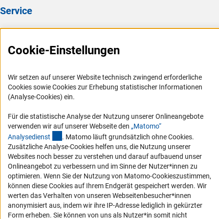
Service
Presse
FAQ
Cookie-Einstellungen
Karriere
Logo und Corporate Design
Wir setzen auf unserer Website technisch zwingend erforderliche
Cookies sowie Cookies zur Erhebung statistischer Informationen
RSS-Feeds
(Analyse-Cookies) ein.
Compliance
Für die statistische Analyse der Nutzung unserer Onlineangebote
Vergabeverfahren
verwenden wir auf unserer Webseite den
„Matomo“
Barrierefreiheit
(externer Link)
Analysediens
t
. Matomo läuft grundsätzlich ohne Cookies.
Zusätzliche Analyse-Cookies helfen uns, die Nutzung unserer
Websites noch besser zu verstehen und darauf aufbauend unser
Service und Informationen für Menschen mit Behinderungen
Onlineangebot zu verbessern und im Sinne der Nutzer*innen zu
Erklärung zur Barrierefreiheit
optimieren. Wenn Sie der Nutzung von Matomo-Cookieszustimmen,
können diese Cookies auf Ihrem Endgerät gespeichert werden. Wir
Barriere melden
werten das Verhalten von unseren Webseitenbesucher*innen
DFG-aktuell
anonymisiert aus, indem wir ihre IP-Adresse lediglich in gekürzter
Form erheben. Sie können von uns als Nutzer*in somit nicht