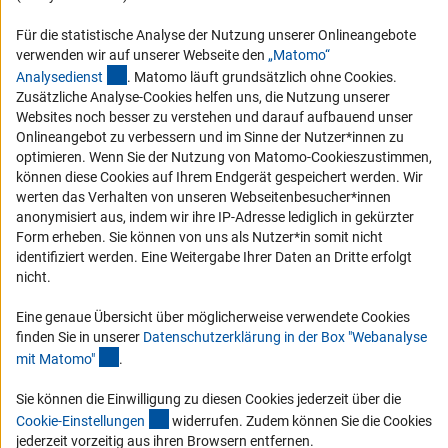
RSS-Feeds
Für die statistische Analyse der Nutzung unserer Onlineangebote
Compliance
verwenden wir auf unserer Webseite den
„Matomo“
(externer Link)
Vergabeverfahren
Analysediens
t
. Matomo läuft grundsätzlich ohne Cookies.
Zusätzliche Analyse-Cookies helfen uns, die Nutzung unserer
Barrierefreiheit
Websites noch besser zu verstehen und darauf aufbauend unser
Onlineangebot zu verbessern und im Sinne der Nutzer*innen zu
Service und Informationen für Menschen mit Behinderungen
optimieren. Wenn Sie der Nutzung von Matomo-Cookieszustimmen,
können diese Cookies auf Ihrem Endgerät gespeichert werden. Wir
Erklärung zur Barrierefreiheit
werten das Verhalten von unseren Webseitenbesucher*innen
Barriere melden
anonymisiert aus, indem wir ihre IP-Adresse lediglich in gekürzter
Form erheben. Sie können von uns als Nutzer*in somit nicht
DFG-aktuell
identifiziert werden. Eine Weitergabe Ihrer Daten an Dritte erfolgt
nicht.
Erhalten Sie Neuigkeiten aus der DFG direkt in Ihr Mailpostfach oder
schauen Sie sich die Ausgaben online an.
Eine genaue Übersicht über möglicherweise verwendete Cookies
finden Sie in unserer
Datenschutzerklärung in der Box "Webanalyse
(Anchor Link)
mit Matomo
"
.
Zum Newsletter
Sie können die Einwilligung zu diesen Cookies jederzeit über die
(interner Link)
Cookie-Einstellunge
n
widerrufen. Zudem können Sie die Cookies
jederzeit vorzeitig aus ihren Browsern entfernen.