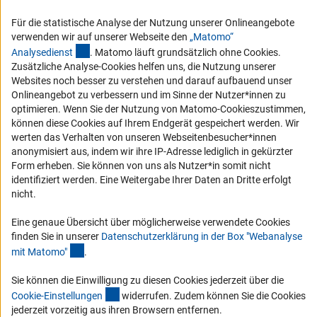
Barrierefreiheit
Für die statistische Analyse der Nutzung unserer Onlineangebote
verwenden wir auf unserer Webseite den
„Matomo“
Service und Informationen für Menschen mit Behinderungen
(externer Link)
Analysediens
t
. Matomo läuft grundsätzlich ohne Cookies.
Erklärung zur Barrierefreiheit
Zusätzliche Analyse-Cookies helfen uns, die Nutzung unserer
Websites noch besser zu verstehen und darauf aufbauend unser
Barriere melden
Onlineangebot zu verbessern und im Sinne der Nutzer*innen zu
DFG-aktuell
optimieren. Wenn Sie der Nutzung von Matomo-Cookieszustimmen,
können diese Cookies auf Ihrem Endgerät gespeichert werden. Wir
werten das Verhalten von unseren Webseitenbesucher*innen
Erhalten Sie Neuigkeiten aus der DFG direkt in Ihr Mailpostfach oder
anonymisiert aus, indem wir ihre IP-Adresse lediglich in gekürzter
schauen Sie sich die Ausgaben online an.
Form erheben. Sie können von uns als Nutzer*in somit nicht
identifiziert werden. Eine Weitergabe Ihrer Daten an Dritte erfolgt
nicht.
Zum Newsletter
Eine genaue Übersicht über möglicherweise verwendete Cookies
finden Sie in unserer
Datenschutzerklärung in der Box "Webanalyse
(Anchor Link)
mit Matomo
"
.
Impressum
Datenschutz
Cookie-Einstellungen
Kontakt
Sie können die Einwilligung zu diesen Cookies jederzeit über die
Service
(interner Link)
Cookie-Einstellunge
n
widerrufen. Zudem können Sie die Cookies
© 2026 DFG
jederzeit vorzeitig aus ihren Browsern entfernen.