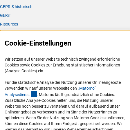
GEPRIS historisch
GERiT
RIsources
Service
Cookie-Einstellungen
Presse
FAQ
Wir setzen auf unserer Website technisch zwingend erforderliche
Karriere
Cookies sowie Cookies zur Erhebung statistischer Informationen
(Analyse-Cookies) ein.
Logo und Corporate Design
RSS-Feeds
Für die statistische Analyse der Nutzung unserer Onlineangebote
verwenden wir auf unserer Webseite den
„Matomo“
Compliance
(externer Link)
Analysediens
t
. Matomo läuft grundsätzlich ohne Cookies.
Vergabeverfahren
Zusätzliche Analyse-Cookies helfen uns, die Nutzung unserer
Websites noch besser zu verstehen und darauf aufbauend unser
Barrierefreiheit
Onlineangebot zu verbessern und im Sinne der Nutzer*innen zu
optimieren. Wenn Sie der Nutzung von Matomo-Cookieszustimmen,
Service und Informationen für Menschen mit Behinderungen
können diese Cookies auf Ihrem Endgerät gespeichert werden. Wir
Erklärung zur Barrierefreiheit
werten das Verhalten von unseren Webseitenbesucher*innen