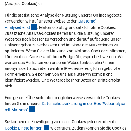
(Analyse-Cookies) ein.
RSS-Feeds
Compliance
Für die statistische Analyse der Nutzung unserer Onlineangebote
verwenden wir auf unserer Webseite den
„Matomo“
Vergabeverfahren
(externer Link)
Analysediens
t
. Matomo läuft grundsätzlich ohne Cookies.
Barrierefreiheit
Zusätzliche Analyse-Cookies helfen uns, die Nutzung unserer
Websites noch besser zu verstehen und darauf aufbauend unser
Service und Informationen für Menschen mit Behinderungen
Onlineangebot zu verbessern und im Sinne der Nutzer*innen zu
optimieren. Wenn Sie der Nutzung von Matomo-Cookieszustimmen,
Erklärung zur Barrierefreiheit
können diese Cookies auf Ihrem Endgerät gespeichert werden. Wir
Barriere melden
werten das Verhalten von unseren Webseitenbesucher*innen
anonymisiert aus, indem wir ihre IP-Adresse lediglich in gekürzter
DFG-aktuell
Form erheben. Sie können von uns als Nutzer*in somit nicht
identifiziert werden. Eine Weitergabe Ihrer Daten an Dritte erfolgt
Erhalten Sie Neuigkeiten aus der DFG direkt in Ihr Mailpostfach oder
nicht.
schauen Sie sich die Ausgaben online an.
Eine genaue Übersicht über möglicherweise verwendete Cookies
finden Sie in unserer
Datenschutzerklärung in der Box "Webanalyse
Zum Newsletter
(Anchor Link)
mit Matomo
"
.
Sie können die Einwilligung zu diesen Cookies jederzeit über die
(interner Link)
Cookie-Einstellunge
n
widerrufen. Zudem können Sie die Cookies