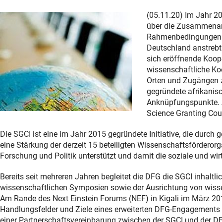
(05.11.20) Im Jahr 2
über die Zusammenarb
Rahmenbedingungen f
Deutschland anstrebt.
sich eröffnende Koop
wissenschaftliche Ko
Orten und Zugängen z
gegründete afrikanisc
Anknüpfungspunkte. A
Science Granting Coun
Die SGCI ist eine im Jahr 2015 gegründete Initiative, die du
eine Stärkung der derzeit 15 beteiligten Wissenschaftsförderorg
Forschung und Politik unterstützt und damit die soziale und wir
Bereits seit mehreren Jahren begleitet die DFG die SGCI inhalt
wissenschaftlichen Symposien sowie der Ausrichtung von wiss
Am Rande des Next Einstein Forums (NEF) in Kigali im März 201
Handlungsfelder und Ziele eines erweiterten DFG-Engagements in
einer Partnerschaftsvereinbarung zwischen der SGCI und der D