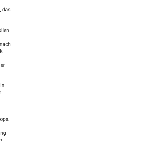
, das
ollen
 nach
ck
der
ln
n
ops.
ung
n