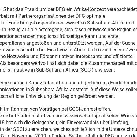
015 hat das Präsidium der DFG ein Afrika-Konzept verabschiedet
eit mit Partnerorganisationen der DFG optimale
ür Forschungskooperationen zwischen Subsahara-Afrika und
 In Bezug auf die heterogene, sich rasch entwickelnde Region s
erationschancen möglichst frühzeitig erkannt und erste
operationen angestoßen und unterstützt werden. Auf der Suche
u wissenschaftlicher Exzellenz in Afrika bieten zu diesem Zwe
he Netzwerke und Förderinitiativen interessante und effiziente
ls besonders wertvoll hat sich dabei die Zusammenarbeit mit 
cils Initiative in Sub-Saharan Africa (SGCI) erwiesen.
rch gemeinsamen Kapazitätsaufbau und abgestimmtes Förderhande
anisationen in Subsahara-Afrika anstrebt. Auf diese Weise solle
tschaftliche Entwicklung der Region gefördert werden.
lich im Rahmen von Vorträgen bei SGCI-Jahrestreffen,
enschaftsadministrativen und wissenschaftspolitischen Worksh
8 bot sich die Gelegenheit, ein Einverständnis über Umfang,
 der SGCI zu erreichen, welches schließlich in die Unterzeichn
FG im November 2019 mündete. Seither zählt die DFG nun zu de