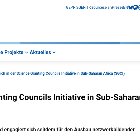
GEPRIS
GERiT
RIsources
elan
Presse
EN
bluesk
mas
i
e Projekte
Aktuelles
ich in der Science Granting Councils Initiative in Sub-Saharan Africa (SGCI)
nting Councils Initiative in Sub-Sahar
d engagiert sich seitdem für den Ausbau netzwerkbildender