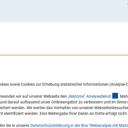
d jederzeit möglich.
haftliche Zusammenarbeit zwischen China und Deutschland
ll zwei DFG-NSFC-Förderverfahren etabliert. Weitere Informatio
e)
 darin Reisen und Workshops durchführen)
nsamen Ausschreibungen gefördert. Informationen zu aktuellen
(externer Link)
ience.dfg.nsfc.cn
/
.
Barrierefreiheit
DFG-aktuell
okies sowie Cookies zur Erhebung statistischer Informationen (Analyse-C
Service und Informationen für Menschen
Erhalten Sie Neuigkeiten aus der DF
mit Behinderungen
in Ihr Mailpostfach oder schauen Si
(exter
erwenden wir auf unserer Webseite den
„Matomo“ Analysediens
t
. Mat
die Ausgaben online an.
n und darauf aufbauend unser Onlineangebot zu verbessern und im Sinne
Erklärung zur Barrierefreiheit
ung
hert werden. Wir werten das Verhalten von unseren Webseitenbesucher*in
Barriere melden
identifiziert werden. Eine Weitergabe Ihrer Daten an Dritte erfolgt nicht.
Zum Newsletter
en Sie in unserer
Datenschutzerklärung in der Box "Webanalyse mit Mat