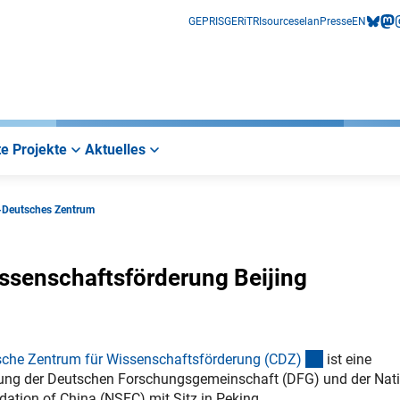
GEPRIS
GERiT
RIsources
elan
Presse
EN
bluesk
mas
i
e Projekte
Aktuelles
-Deutsches Zentrum
ssenschaftsförderung Beijing
(externer Li
sche Zentrum für Wissenschaftsförderung (CDZ
)
ist eine
ung der Deutschen Forschungsgemeinschaft (DFG) und der Nat
ation of China (NSFC) mit Sitz in Peking.