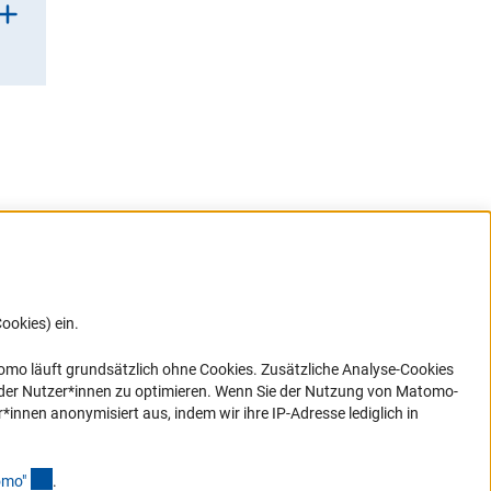
nen
ookies) ein.
G direkt
e sich
ner Link)
omo läuft grundsätzlich ohne Cookies. Zusätzliche Analyse-Cookies
 der Nutzer*innen zu optimieren. Wenn Sie der Nutzung von Matomo-
nen anonymisiert aus, indem wir ihre IP-Adresse lediglich in
(Anchor Link)
omo
"
.