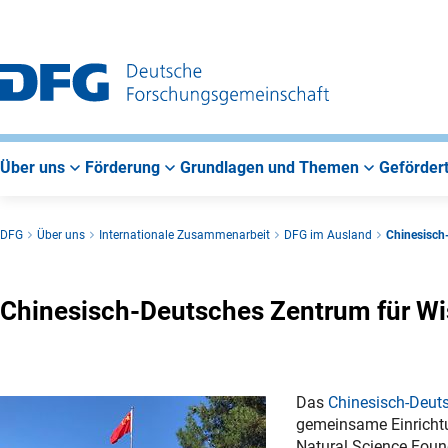
Zur
Zur
Zum
Hauptnavigation
Suche
Hauptbereich
Über uns
Förderung
Grundlagen und Themen
Gefördert
DFG
Über uns
Internationale Zusammenarbeit
DFG im Ausland
Chinesisch
Chinesisch-Deutsches Zentrum für Wi
Das
Chinesisch-Deut
gemeinsame Einricht
Natural Science Found