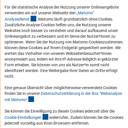
Für die statistische Analyse der Nutzung unserer Onlineangebote
Compliance
verwenden wir auf unserer Webseite den
„Matomo“
Vergabeverfahren
(externer Link)
Analysediens
t
. Matomo läuft grundsätzlich ohne Cookies.
Barrierefreiheit
Zusätzliche Analyse-Cookies helfen uns, die Nutzung unserer
Websites noch besser zu verstehen und darauf aufbauend unser
Onlineangebot zu verbessern und im Sinne der Nutzer*innen zu
Service und Informationen für Menschen mit Behinderungen
optimieren. Wenn Sie der Nutzung von Matomo-Cookieszustimmen,
Erklärung zur Barrierefreiheit
können diese Cookies auf Ihrem Endgerät gespeichert werden. Wir
werten das Verhalten von unseren Webseitenbesucher*innen
Barriere melden
anonymisiert aus, indem wir ihre IP-Adresse lediglich in gekürzter
DFG-aktuell
Form erheben. Sie können von uns als Nutzer*in somit nicht
identifiziert werden. Eine Weitergabe Ihrer Daten an Dritte erfolgt
nicht.
Erhalten Sie Neuigkeiten aus der DFG direkt in Ihr Mailpostfach oder
schauen Sie sich die Ausgaben online an.
Eine genaue Übersicht über möglicherweise verwendete Cookies
finden Sie in unserer
Datenschutzerklärung in der Box "Webanalyse
(Anchor Link)
mit Matomo
"
.
Zum Newsletter
Sie können die Einwilligung zu diesen Cookies jederzeit über die
(interner Link)
Cookie-Einstellunge
n
widerrufen. Zudem können Sie die Cookies
jederzeit vorzeitig aus ihren Browsern entfernen.