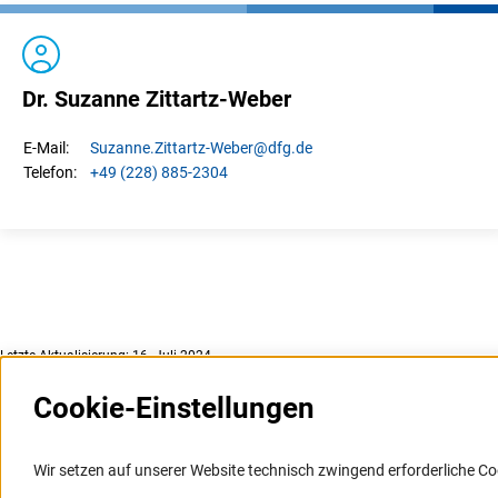
Dr. Suzanne Zittartz-Weber
Suzanne.
Zittartz-Weber
@dfg.de
E-Mail:
+49 (228) 885-2304
Telefon:
Letzte Aktualisierung: 16. Juli 2024
Cookie-Einstellungen
Weitere Websites und
Service
Informationssysteme
Wir setzen auf unserer Website technisch zwingend erforderliche Co
Presse