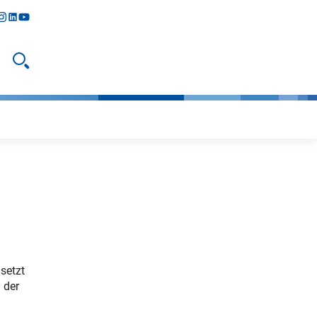
y
todon
nstagram
linkedIn
youtube
Suche öffnen
setzt
 der