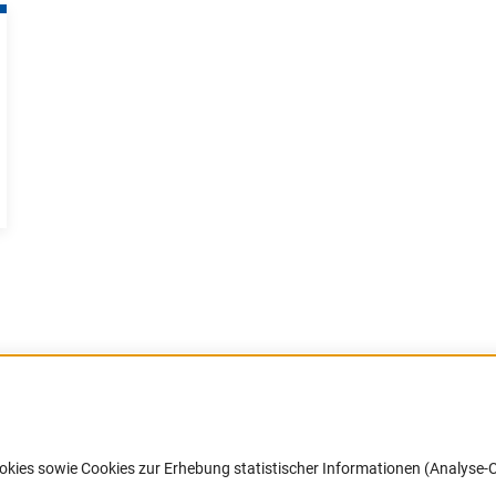
Barrierefreiheit
DFG-aktuell
okies sowie Cookies zur Erhebung statistischer Informationen (Analyse-C
Service und Informationen für Menschen
Erhalten Sie Neuigkeiten aus der DF