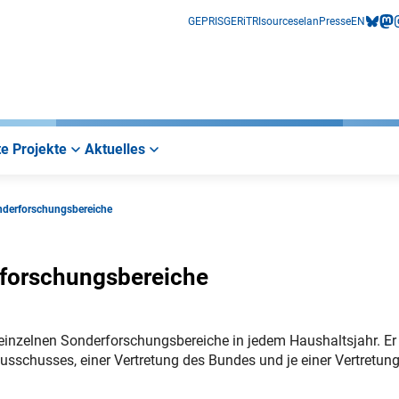
GEPRIS
GERiT
RIsources
elan
Presse
EN
bluesk
mas
i
e Projekte
Aktuelles
nderforschungsbereiche
rforschungsbereiche
einzelnen Sonderforschungsbereiche in jedem Haushaltsjahr. Er 
schusses, einer Vertretung des Bundes und je einer Vertretung