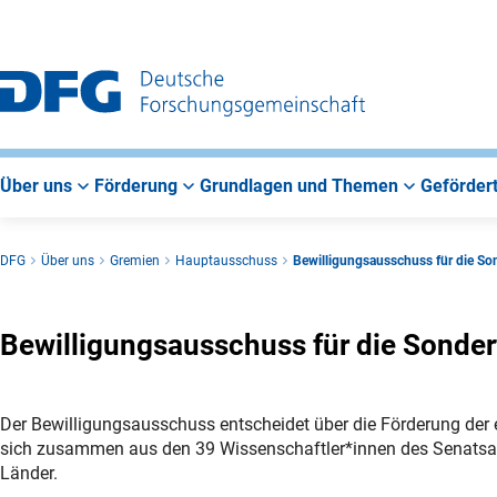
Zur
Zur
Zum
Hauptnavigation
Suche
Hauptbereich
Über uns
Förderung
Grundlagen und Themen
Gefördert
DFG
Über uns
Gremien
Hauptausschuss
Bewilligungsausschuss für die So
Bewilligungsausschuss für die Sonde
Der Bewilligungsausschuss entscheidet über die Förderung der 
sich zusammen aus den 39 Wissenschaftler*innen des Senatsaus
Länder.