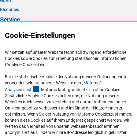
GERiT
RIsources
Service
Presse
Cookie-Einstellungen
FAQ
Karriere
Wir setzen auf unserer Website technisch zwingend erforderliche
Cookies sowie Cookies zur Erhebung statistischer Informationen
Logo und Corporate Design
(Analyse-Cookies) ein.
RSS-Feeds
Für die statistische Analyse der Nutzung unserer Onlineangebote
Compliance
verwenden wir auf unserer Webseite den
„Matomo“
Vergabeverfahren
(externer Link)
Analysediens
t
. Matomo läuft grundsätzlich ohne Cookies.
Zusätzliche Analyse-Cookies helfen uns, die Nutzung unserer
Barrierefreiheit
Websites noch besser zu verstehen und darauf aufbauend unser
Onlineangebot zu verbessern und im Sinne der Nutzer*innen zu
Service und Informationen für Menschen mit Behinderungen
optimieren. Wenn Sie der Nutzung von Matomo-Cookieszustimmen,
Erklärung zur Barrierefreiheit
können diese Cookies auf Ihrem Endgerät gespeichert werden. Wir
werten das Verhalten von unseren Webseitenbesucher*innen
Barriere melden
anonymisiert aus, indem wir ihre IP-Adresse lediglich in gekürzter