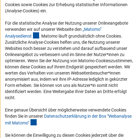
RSS-Feeds
Cookies sowie Cookies zur Erhebung statistischer Informationen
(Analyse-Cookies) ein.
Compliance
Vergabeverfahren
Für die statistische Analyse der Nutzung unserer Onlineangebote
Barrierefreiheit
verwenden wir auf unserer Webseite den
„Matomo“
(externer Link)
Analysediens
t
. Matomo läuft grundsätzlich ohne Cookies.
Zusätzliche Analyse-Cookies helfen uns, die Nutzung unserer
Service und Informationen für Menschen mit Behinderungen
Websites noch besser zu verstehen und darauf aufbauend unser
Erklärung zur Barrierefreiheit
Onlineangebot zu verbessern und im Sinne der Nutzer*innen zu
optimieren. Wenn Sie der Nutzung von Matomo-Cookieszustimmen,
Barriere melden
können diese Cookies auf Ihrem Endgerät gespeichert werden. Wir
DFG-aktuell
werten das Verhalten von unseren Webseitenbesucher*innen
anonymisiert aus, indem wir ihre IP-Adresse lediglich in gekürzter
Form erheben. Sie können von uns als Nutzer*in somit nicht
Erhalten Sie Neuigkeiten aus der DFG direkt in Ihr Mailpostfach oder
identifiziert werden. Eine Weitergabe Ihrer Daten an Dritte erfolgt
schauen Sie sich die Ausgaben online an.
nicht.
Eine genaue Übersicht über möglicherweise verwendete Cookies
Zum Newsletter
finden Sie in unserer
Datenschutzerklärung in der Box "Webanalyse
(Anchor Link)
mit Matomo
"
.
Sie können die Einwilligung zu diesen Cookies jederzeit über die