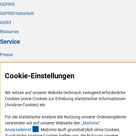
GEPRIS
GEPRIS historisch
GERiT
RIsources
Service
Presse
FAQ
Karriere
Cookie-Einstellungen
Logo und Corporate Design
RSS-Feeds
Wir setzen auf unserer Website technisch zwingend erforderliche
Cookies sowie Cookies zur Erhebung statistischer Informationen
Compliance
(Analyse-Cookies) ein.
Vergabeverfahren
Für die statistische Analyse der Nutzung unserer Onlineangebote
Barrierefreiheit
verwenden wir auf unserer Webseite den
„Matomo“
(externer Link)
Analysediens
t
. Matomo läuft grundsätzlich ohne Cookies.
Service und Informationen für Menschen mit Behinderungen
Zusätzliche Analyse-Cookies helfen uns, die Nutzung unserer