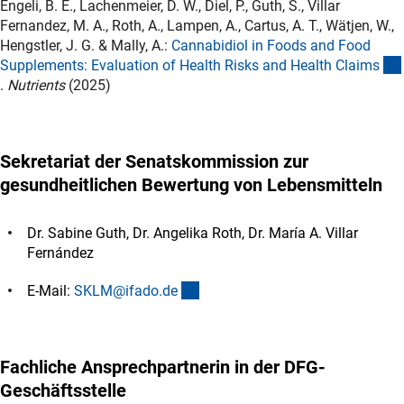
Engeli, B. E., Lachenmeier, D. W., Diel, P., Guth, S., Villar
Fernandez, M. A., Roth, A., Lampen, A., Cartus, A. T., Wätjen, W.,
Hengstler, J. G. & Mally, A.:
Cannabidiol in Foods and Food
Supplements: Evaluation of Health Risks and Health Claim
s
(externer Link)
.
Nutrients
(2025)
Sekretariat der Senatskommission zur
gesundheitlichen Bewertung von Lebensmitteln
Dr. Sabine Guth, Dr. Angelika Roth, Dr. María A. Villar
Fernández
(externer Link)
E-Mail:
SKLM@ifado.d
e
Fachliche Ansprechpartnerin in der DFG-
Geschäftsstelle