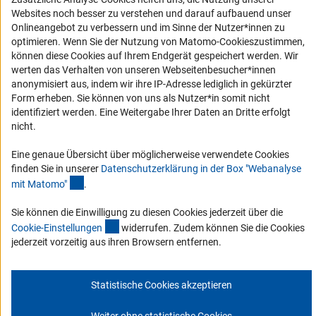
Erklärung zur Barrierefreiheit
Websites noch besser zu verstehen und darauf aufbauend unser
Onlineangebot zu verbessern und im Sinne der Nutzer*innen zu
Barriere melden
optimieren. Wenn Sie der Nutzung von Matomo-Cookieszustimmen,
DFG-aktuell
können diese Cookies auf Ihrem Endgerät gespeichert werden. Wir
werten das Verhalten von unseren Webseitenbesucher*innen
anonymisiert aus, indem wir ihre IP-Adresse lediglich in gekürzter
Erhalten Sie Neuigkeiten aus der DFG direkt in Ihr Mailpostfach oder
Form erheben. Sie können von uns als Nutzer*in somit nicht
schauen Sie sich die Ausgaben online an.
identifiziert werden. Eine Weitergabe Ihrer Daten an Dritte erfolgt
nicht.
Zum Newsletter
Eine genaue Übersicht über möglicherweise verwendete Cookies
finden Sie in unserer
Datenschutzerklärung in der Box "Webanalyse
(Anchor Link)
mit Matomo
"
.
Sie können die Einwilligung zu diesen Cookies jederzeit über die
Impressum
Datenschutz
Cookie-Einstellungen
Kontakt
(interner Link)
Cookie-Einstellunge
n
widerrufen. Zudem können Sie die Cookies
Service
jederzeit vorzeitig aus ihren Browsern entfernen.
© 2026 DFG
Statistische Cookies akzeptieren