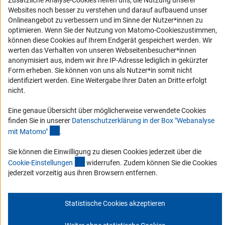
Barrierefreiheit
Zusätzliche Analyse-Cookies helfen uns, die Nutzung unserer
Websites noch besser zu verstehen und darauf aufbauend unser
Onlineangebot zu verbessern und im Sinne der Nutzer*innen zu
Service und Informationen für Menschen mit Behinderungen
optimieren. Wenn Sie der Nutzung von Matomo-Cookieszustimmen,
Erklärung zur Barrierefreiheit
können diese Cookies auf Ihrem Endgerät gespeichert werden. Wir
werten das Verhalten von unseren Webseitenbesucher*innen
Barriere melden
anonymisiert aus, indem wir ihre IP-Adresse lediglich in gekürzter
DFG-aktuell
Form erheben. Sie können von uns als Nutzer*in somit nicht
identifiziert werden. Eine Weitergabe Ihrer Daten an Dritte erfolgt
nicht.
Erhalten Sie Neuigkeiten aus der DFG direkt in Ihr Mailpostfach oder
schauen Sie sich die Ausgaben online an.
Eine genaue Übersicht über möglicherweise verwendete Cookies
finden Sie in unserer
Datenschutzerklärung in der Box "Webanalyse
(Anchor Link)
mit Matomo
"
.
Zum Newsletter
Sie können die Einwilligung zu diesen Cookies jederzeit über die
(interner Link)
Cookie-Einstellunge
n
widerrufen. Zudem können Sie die Cookies
jederzeit vorzeitig aus ihren Browsern entfernen.
Impressum
Datenschutz
Cookie-Einstellungen
Kontakt
Service
Statistische Cookies akzeptieren
© 2026 DFG