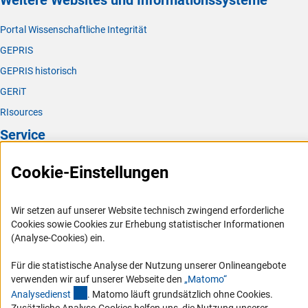
Weitere Websites und Informationssysteme
Portal Wissenschaftliche Integrität
GEPRIS
GEPRIS historisch
GERiT
RIsources
Service
Presse
Cookie-Einstellungen
FAQ
Karriere
Wir setzen auf unserer Website technisch zwingend erforderliche
Cookies sowie Cookies zur Erhebung statistischer Informationen
Logo und Corporate Design
(Analyse-Cookies) ein.
RSS-Feeds
Für die statistische Analyse der Nutzung unserer Onlineangebote
Compliance
verwenden wir auf unserer Webseite den
„Matomo“
Vergabeverfahren
(externer Link)
Analysediens
t
. Matomo läuft grundsätzlich ohne Cookies.