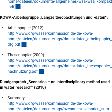
home/dateien/dokumente/allgemeines/wsa/wsa_kompakt
(externer Link)
.pd
f
KOWA-Arbeitsgruppe „Langzeitbeobachtungen und -daten“:
Arbeitspapier (2012)::
http://www.dfg-wasserkommission.de/de/kowa-
home/dateien/dokumente/ags/daten/daten_arbeitspapier_
(externer Link)
dfg.pd
f
Thesenpapier (2009):
http://www.dfg-wasserkommission.de/de/kowa-
home/dateien/dokumente/ags/daten/daten_thesenpapier_
(externer Link)
nachnutzung.pd
f
Rundgespräch „Scenarios – an interdisciplinary method used
in water research” (2010)
Summary:
http://www.dfg-wasserkommission.de/de/kowa-
home/dateien/dokumente/ags/szenarien/szenarien_sum