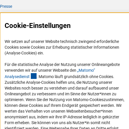
Presse
FAQ
Karriere
Cookie-Einstellungen
Logo und Corporate Design
RSS-Feeds
Wir setzen auf unserer Website technisch zwingend erforderliche
Cookies sowie Cookies zur Erhebung statistischer Informationen
Compliance
(Analyse-Cookies) ein.
Vergabeverfahren
Für die statistische Analyse der Nutzung unserer Onlineangebote
Barrierefreiheit
verwenden wir auf unserer Webseite den
„Matomo“
(externer Link)
Analysediens
t
. Matomo läuft grundsätzlich ohne Cookies.
Service und Informationen für Menschen mit Behinderungen
Zusätzliche Analyse-Cookies helfen uns, die Nutzung unserer
Websites noch besser zu verstehen und darauf aufbauend unser
Erklärung zur Barrierefreiheit
Onlineangebot zu verbessern und im Sinne der Nutzer*innen zu
Barriere melden
optimieren. Wenn Sie der Nutzung von Matomo-Cookieszustimmen,
können diese Cookies auf Ihrem Endgerät gespeichert werden. Wir
DFG-aktuell
werten das Verhalten von unseren Webseitenbesucher*innen
anonymisiert aus, indem wir ihre IP-Adresse lediglich in gekürzter
Erhalten Sie Neuigkeiten aus der DFG direkt in Ihr Mailpostfach oder
Form erheben. Sie können von uns als Nutzer*in somit nicht
schauen Sie sich die Ausgaben online an.
identifiziert werden. Eine Weitergabe Ihrer Daten an Dritte erfolgt