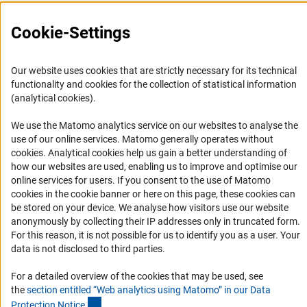
FAQ
Cookie-Settings
Career
Informant Portal
Our website uses cookies that are strictly necessary for its technical
Logo und Corporate Design
functionality and cookies for the collection of statistical information
RSS Feeds
(analytical cookies).
Accessibility
We use the Matomo analytics service on our websites to analyse the
use of our online services. Matomo generally operates without
Services and Information for Persons with Disabilities
(Anc
cookies
. Analytical cookies help us gain a better understanding of
how our websites are used, enabling us to improve and optimise our
Accessibility Statement
online services for users. If you consent to the use of Matomo
Report a Barrier
cookies in the cookie banner or here on this page, these cookies can
be stored on your device. We analyse how visitors use our website
DFG Newsletter
anonymously by collecting their IP addresses only in truncated form.
For this reason, it is not possible for us to identify you as a user. Your
Receive news from the DFG directly in your mailbox.
data is not disclosed to third parties.
For a detailed overview of the cookies that may be used, see
Subscribe
the
section entitled “Web analytics using Matomo” in our Data
(Anchor Link)
Protection Notic
e
.