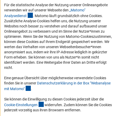
Für die statistische Analyse der Nutzung unserer Onlineangebote
Vergabeverfahren
verwenden wir auf unserer Webseite den
„Matomo“
Barrierefreiheit
(externer Link)
Analysediens
t
. Matomo läuft grundsätzlich ohne Cookies.
Zusätzliche Analyse-Cookies helfen uns, die Nutzung unserer
Service und Informationen für Menschen mit Behinderungen
Websites noch besser zu verstehen und darauf aufbauend unser
Onlineangebot zu verbessern und im Sinne der Nutzer*innen zu
Erklärung zur Barrierefreiheit
optimieren. Wenn Sie der Nutzung von Matomo-Cookieszustimmen,
Barriere melden
können diese Cookies auf Ihrem Endgerät gespeichert werden. Wir
werten das Verhalten von unseren Webseitenbesucher*innen
DFG-aktuell
anonymisiert aus, indem wir ihre IP-Adresse lediglich in gekürzter
Form erheben. Sie können von uns als Nutzer*in somit nicht
Erhalten Sie Neuigkeiten aus der DFG direkt in Ihr Mailpostfach oder
identifiziert werden. Eine Weitergabe Ihrer Daten an Dritte erfolgt
schauen Sie sich die Ausgaben online an.
nicht.
Eine genaue Übersicht über möglicherweise verwendete Cookies
Zum Newsletter
finden Sie in unserer
Datenschutzerklärung in der Box "Webanalyse
(Anchor Link)
mit Matomo
"
.
Sie können die Einwilligung zu diesen Cookies jederzeit über die
(interner Link)
Cookie-Einstellunge
n
widerrufen. Zudem können Sie die Cookies
Impressum
Datenschutz
Cookie-Einstellungen
Kontakt
jederzeit vorzeitig aus ihren Browsern entfernen.
Service