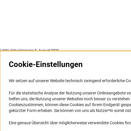
Letzte Aktualisierung: 5. August 2026
Cookie-Einstellungen
Weitere Websites und
Service
Informationssysteme
Wir setzen auf unserer Website technisch zwingend erforderliche Co
Presse
Portal Wissenschaftliche Integrität
Für die statistische Analyse der Nutzung unserer Onlineangebote v
FAQ
helfen uns, die Nutzung unserer Websites noch besser zu verstehe
GEPRIS
Karriere
Cookieszustimmen, können diese Cookies auf Ihrem Endgerät gespeic
GEPRIS historisch
Logo und Corporate Design
gekürzter Form erheben. Sie können von uns als Nutzer*in somit nicht 
GERiT
RSS-Feeds
Eine genaue Übersicht über möglicherweise verwendete Cookies find
RIsources
Compliance