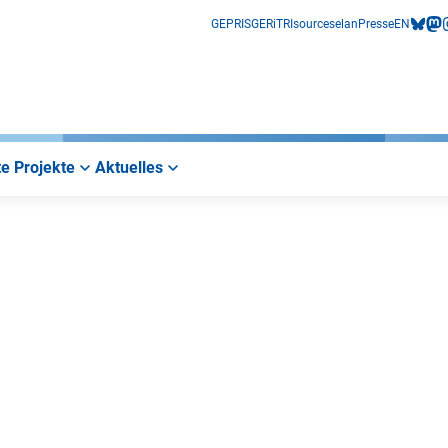
GEPRIS
GERiT
RIsources
elan
Presse
EN
bluesk
mas
i
e Projekte
Aktuelles