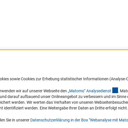
Barrierefreiheit
DFG-aktuell
okies sowie Cookies zur Erhebung statistischer Informationen (Analyse-C
Service und Informationen für Menschen
Erhalten Sie Neuigkeiten aus der DF
mit Behinderungen
in Ihr Mailpostfach oder schauen Si
(exter
erwenden wir auf unserer Webseite den
„Matomo“ Analysediens
t
. Mat
die Ausgaben online an.
n und darauf aufbauend unser Onlineangebot zu verbessern und im Sinne
Erklärung zur Barrierefreiheit
hert werden. Wir werten das Verhalten von unseren Webseitenbesucher*in
Barriere melden
identifiziert werden. Eine Weitergabe Ihrer Daten an Dritte erfolgt nicht.
Zum Newsletter
en Sie in unserer
Datenschutzerklärung in der Box "Webanalyse mit Mat