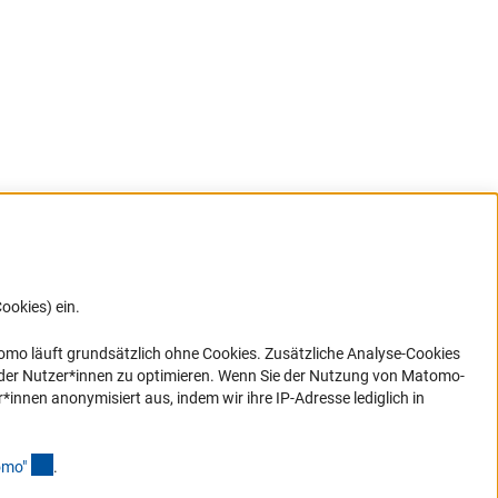
ookies) ein.
G direkt
e sich
ner Link)
omo läuft grundsätzlich ohne Cookies. Zusätzliche Analyse-Cookies
 der Nutzer*innen zu optimieren. Wenn Sie der Nutzung von Matomo-
nen anonymisiert aus, indem wir ihre IP-Adresse lediglich in
(Anchor Link)
omo
"
.