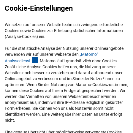
Karriere
Cookie-Einstellungen
Logo und Corporate Design
RSS-Feeds
Wir setzen auf unserer Website technisch zwingend erforderliche
Cookies sowie Cookies zur Erhebung statistischer Informationen
Compliance
(Analyse-Cookies) ein.
Vergabeverfahren
Barrierefreiheit
Für die statistische Analyse der Nutzung unserer Onlineangebote
verwenden wir auf unserer Webseite den
„Matomo“
(externer Link)
Analysediens
t
. Matomo läuft grundsätzlich ohne Cookies.
Service und Informationen für Menschen mit Behinderungen
Zusätzliche Analyse-Cookies helfen uns, die Nutzung unserer
Erklärung zur Barrierefreiheit
Websites noch besser zu verstehen und darauf aufbauend unser
Onlineangebot zu verbessern und im Sinne der Nutzer*innen zu
Barriere melden
optimieren. Wenn Sie der Nutzung von Matomo-Cookieszustimmen,
DFG-aktuell
können diese Cookies auf Ihrem Endgerät gespeichert werden. Wir
werten das Verhalten von unseren Webseitenbesucher*innen
anonymisiert aus, indem wir ihre IP-Adresse lediglich in gekürzter
Erhalten Sie Neuigkeiten aus der DFG direkt in Ihr Mailpostfach oder
Form erheben. Sie können von uns als Nutzer*in somit nicht
schauen Sie sich die Ausgaben online an.
identifiziert werden. Eine Weitergabe Ihrer Daten an Dritte erfolgt
nicht.
Zum Newsletter
Eine genaue Übersicht über möglicherweise verwendete Cookies