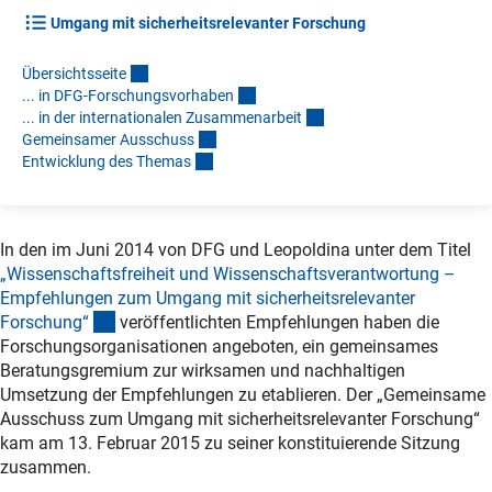
Umgang mit sicherheitsrelevanter Forschung
Übersichtsseit
e
... in DFG-Forschungsvorhabe
n
... in der internationalen Zusammenarbei
t
Gemeinsamer Ausschus
s
Entwicklung des Thema
s
In den im Juni 2014 von DFG und Leopoldina unter dem Titel
„Wissenschaftsfreiheit und Wissenschaftsverantwortung –
Empfehlungen zum Umgang mit sicherheitsrelevanter
(Download)
Forschung
“
veröffentlichten Empfehlungen haben die
Forschungsorganisationen angeboten, ein gemeinsames
Beratungsgremium zur wirksamen und nachhaltigen
Umsetzung der Empfehlungen zu etablieren. Der „Gemeinsame
Ausschuss zum Umgang mit sicherheitsrelevanter Forschung“
kam am 13. Februar 2015 zu seiner konstituierende Sitzung
zusammen.