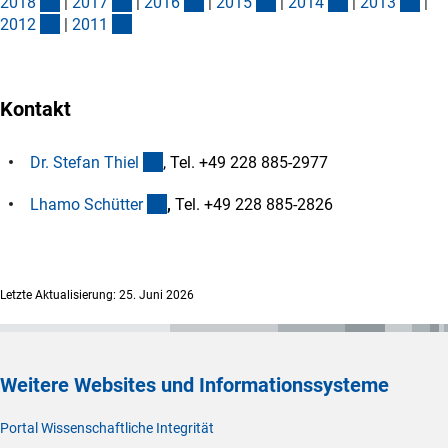
(Download)
(Download)
(Download)
(Download)
(Download)
(Do
201
8
|
201
7
|
201
6
|
201
5
|
201
4
|
201
3
|
(Download)
(Download)
201
2
|
201
1
Kontakt
(externer Link)
Dr. Stefan Thie
l
, Tel. +49 228 885-2977
(externer Link)
Lhamo Schütte
r
,
Tel. +49 228 885-2826
Letzte Aktualisierung: 25. Juni 2026
Weitere Websites und Informationssysteme
Portal Wissenschaftliche Integrität