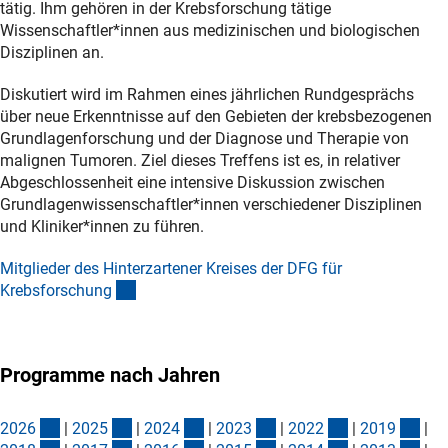
tätig. Ihm gehören in der Krebsforschung tätige
Wissenschaftler*innen aus medizinischen und biologischen
Disziplinen an.
Diskutiert wird im Rahmen eines jährlichen Rundgesprächs
über neue Erkenntnisse auf den Gebieten der krebsbezogenen
Grundlagenforschung und der Diagnose und Therapie von
malignen Tumoren. Ziel dieses Treffens ist es, in relativer
Abgeschlossenheit eine intensive Diskussion zwischen
Grundlagenwissenschaftler*innen verschiedener Disziplinen
und Kliniker*innen zu führen.
Mitglieder des Hinterzartener Kreises der DFG für
(interner Link)
Krebsforschun
g
Programme nach Jahren
(Download)
(Download)
(Download)
(Download)
(Download)
(Do
202
6
|
202
5
|
202
4
|
202
3
|
202
2
|
201
9
|