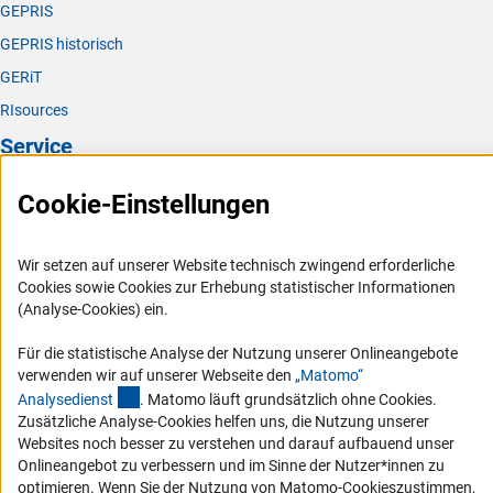
GEPRIS
GEPRIS historisch
GERiT
RIsources
Service
Presse
Cookie-Einstellungen
FAQ
Karriere
Wir setzen auf unserer Website technisch zwingend erforderliche
Cookies sowie Cookies zur Erhebung statistischer Informationen
Logo und Corporate Design
(Analyse-Cookies) ein.
RSS-Feeds
Für die statistische Analyse der Nutzung unserer Onlineangebote
Compliance
verwenden wir auf unserer Webseite den
„Matomo“
Vergabeverfahren
(externer Link)
Analysediens
t
. Matomo läuft grundsätzlich ohne Cookies.
Zusätzliche Analyse-Cookies helfen uns, die Nutzung unserer
Barrierefreiheit
Websites noch besser zu verstehen und darauf aufbauend unser
Onlineangebot zu verbessern und im Sinne der Nutzer*innen zu
Service und Informationen für Menschen mit Behinderungen
optimieren. Wenn Sie der Nutzung von Matomo-Cookieszustimmen,