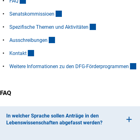
(Anchor Link)
FA
Q
(Anchor Link)
Senatskommissioe
n
(Anchor Link)
Spezifische Themen und Aktivitäte
n
(Anchor Link)
Ausschreibunge
n
(Anchor Link)
Kontak
t
(
Weitere Informationen zu den DFG-Förderprogramme
n
FAQ
In welcher Sprache sollen Anträge in den
Lebenswissenschaften abgefasst werden?
Sie können Ihren Antrag in englischer oder deutscher