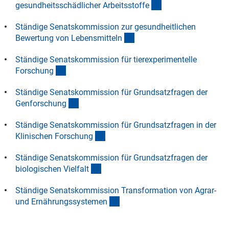
(interner Link)
gesundheitsschädlicher Arbeitsstoff
e
Ausnahmen bestehen bei explorativen Ansätzen, aber
dies sollte dann im Antrag deutlich ausgeführt werden.
Ständige Senatskommission zur gesundheitlichen
(interner Link)
Bewertung von Lebensmittel
n
Ständige Senatskommission für tierexperimentelle
(interner Link)
Forschun
g
Ständige Senatskommission für Grundsatzfragen der
(interner Link)
Genforschun
g
Ständige Senatskommission für Grundsatzfragen in der
(interner Link)
Klinischen Forschun
g
Ständige Senatskommission für Grundsatzfragen der
(interner Link)
biologischen Vielfal
t
Ständige Senatskommission Transformation von Agrar-
(interner Link)
und Ernährungssysteme
n