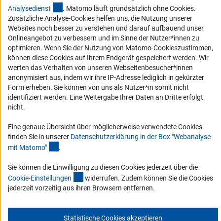
(externer Link)
Barriere melden
Analysediens
t
. Matomo läuft grundsätzlich ohne Cookies.
Zusätzliche Analyse-Cookies helfen uns, die Nutzung unserer
DFG-aktuell
Websites noch besser zu verstehen und darauf aufbauend unser
Onlineangebot zu verbessern und im Sinne der Nutzer*innen zu
Erhalten Sie Neuigkeiten aus der DFG direkt in Ihr Mailpostfach oder
optimieren. Wenn Sie der Nutzung von Matomo-Cookieszustimmen,
schauen Sie sich die Ausgaben online an.
können diese Cookies auf Ihrem Endgerät gespeichert werden. Wir
werten das Verhalten von unseren Webseitenbesucher*innen
anonymisiert aus, indem wir ihre IP-Adresse lediglich in gekürzter
Zum Newsletter
Form erheben. Sie können von uns als Nutzer*in somit nicht
identifiziert werden. Eine Weitergabe Ihrer Daten an Dritte erfolgt
nicht.
Eine genaue Übersicht über möglicherweise verwendete Cookies
finden Sie in unserer
Datenschutzerklärung in der Box "Webanalyse
Impressum
Datenschutz
Cookie-Einstellungen
Kontakt
(Anchor Link)
mit Matomo
"
.
Service
© 2026 DFG
Sie können die Einwilligung zu diesen Cookies jederzeit über die
(interner Link)
Cookie-Einstellunge
n
widerrufen. Zudem können Sie die Cookies
jederzeit vorzeitig aus ihren Browsern entfernen.
Statistische Cookies akzeptieren