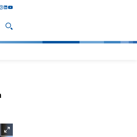
y
todon
nstagram
linkedIn
youtube
Suche öffnen
n
Bild vergrößern