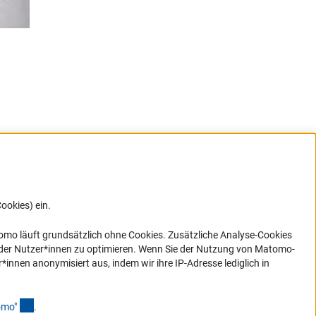
ookies) ein.
G direkt
e sich
ner Link)
omo läuft grundsätzlich ohne Cookies. Zusätzliche Analyse-Cookies
 der Nutzer*innen zu optimieren. Wenn Sie der Nutzung von Matomo-
nen anonymisiert aus, indem wir ihre IP-Adresse lediglich in
(Anchor Link)
omo
"
.