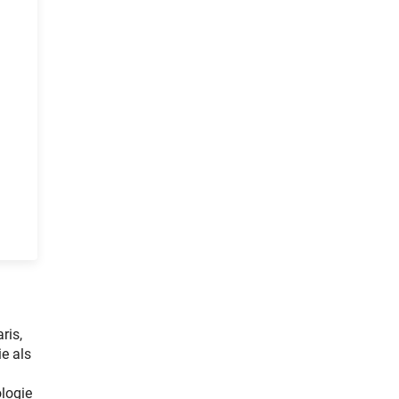
ris,
ie als
logie