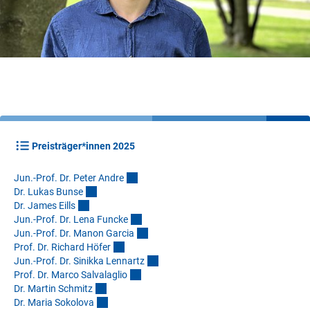
Preisträger*innen 2025
Jun.-Prof. Dr. Peter Andr
e
Dr. Lukas Buns
e
Dr. James Eill
s
Jun.-Prof. Dr. Lena Funck
e
Jun.-Prof. Dr. Manon Garci
a
Prof. Dr. Richard Höfe
r
Jun.-Prof. Dr. Sinikka Lennart
z
Prof. Dr. Marco Salvalagli
o
Dr. Martin Schmit
z
Dr. Maria Sokolov
a