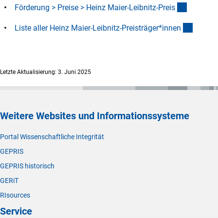
(interner
Förderung > Preise > Heinz Maier-Leibnitz-Prei
s
(Downl
Liste aller Heinz Maier-Leibnitz-Preisträger*inne
n
Letzte Aktualisierung: 3. Juni 2025
Weitere Websites und Informationssysteme
Portal Wissenschaftliche Integrität
GEPRIS
GEPRIS historisch
GERiT
RIsources
Service