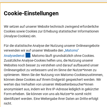
Presse
Cookie-Einstellungen
FAQ
Karriere
Wir setzen auf unserer Website technisch zwingend erforderliche
Logo und Corporate Design
Cookies sowie Cookies zur Erhebung statistischer Informationen
RSS-Feeds
(Analyse-Cookies) ein.
Compliance
Für die statistische Analyse der Nutzung unserer Onlineangebote
Vergabeverfahren
verwenden wir auf unserer Webseite den
„Matomo“
(externer Link)
Analysediens
t
. Matomo läuft grundsätzlich ohne Cookies.
Barrierefreiheit
Zusätzliche Analyse-Cookies helfen uns, die Nutzung unserer
Websites noch besser zu verstehen und darauf aufbauend unser
Service und Informationen für Menschen mit Behinderungen
Onlineangebot zu verbessern und im Sinne der Nutzer*innen zu
optimieren. Wenn Sie der Nutzung von Matomo-Cookieszustimmen,
Erklärung zur Barrierefreiheit
können diese Cookies auf Ihrem Endgerät gespeichert werden. Wir
Barriere melden
werten das Verhalten von unseren Webseitenbesucher*innen
anonymisiert aus, indem wir ihre IP-Adresse lediglich in gekürzter
DFG-aktuell
Form erheben. Sie können von uns als Nutzer*in somit nicht
identifiziert werden. Eine Weitergabe Ihrer Daten an Dritte erfolgt
Erhalten Sie Neuigkeiten aus der DFG direkt in Ihr Mailpostfach oder
nicht.
schauen Sie sich die Ausgaben online an.