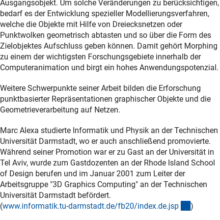
Ausgangsobjekt. Um solche Veränderungen zu berücksichtigen,
bedarf es der Entwicklung spezieller Modellierungsverfahren,
welche die Objekte mit Hilfe von Dreiecksnetzen oder
Punktwolken geometrisch abtasten und so über die Form des
Zielobjektes Aufschluss geben können. Damit gehört Morphing
zu einem der wichtigsten Forschungsgebiete innerhalb der
Computeranimation und birgt ein hohes Anwendungspotenzial.
Weitere Schwerpunkte seiner Arbeit bilden die Erforschung
punktbasierter Repräsentationen graphischer Objekte und die
Geometrieverarbeitung auf Netzen.
Marc Alexa studierte Informatik und Physik an der Technischen
Universität Darmstadt, wo er auch anschließend promovierte.
Während seiner Promotion war er zu Gast an der Universität in
Tel Aviv, wurde zum Gastdozenten an der Rhode Island School
of Design berufen und im Januar 2001 zum Leiter der
Arbeitsgruppe "3D Graphics Computing" an der Technischen
Universität Darmstadt befördert.
(externer
(
www.informatik.tu-darmstadt.de/fb20/index.de.js
p
)