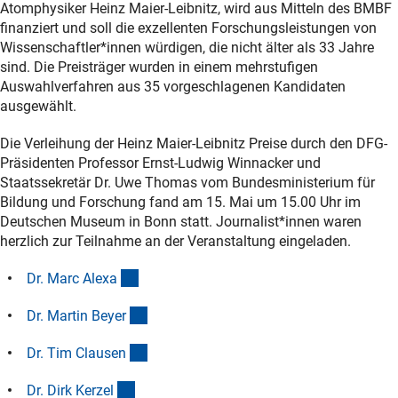
Atomphysiker Heinz Maier-Leibnitz, wird aus Mitteln des BMBF
finanziert und soll die exzellenten Forschungsleistungen von
Wissenschaftler*innen würdigen, die nicht älter als 33 Jahre
sind. Die Preisträger wurden in einem mehrstufigen
Auswahlverfahren aus 35 vorgeschlagenen Kandidaten
ausgewählt.
Die Verleihung der Heinz Maier-Leibnitz Preise durch den DFG-
Präsidenten Professor Ernst-Ludwig Winnacker und
Staatssekretär Dr. Uwe Thomas vom Bundesministerium für
Bildung und Forschung fand am 15. Mai um 15.00 Uhr im
Deutschen Museum in Bonn statt. Journalist*innen waren
herzlich zur Teilnahme an der Veranstaltung eingeladen.
(Anchor Link)
Dr. Marc Alex
a
(Anchor Link)
Dr. Martin Beye
r
(Anchor Link)
Dr. Tim Clause
n
(Anchor Link)
Dr. Dirk Kerze
l