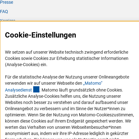
Presse
FAQ
Karriere
Logo und Corporate Design
Cookie-Einstellungen
RSS-Feeds
Compliance
Wir setzen auf unserer Website technisch zwingend erforderliche
Vergabeverfahren
Cookies sowie Cookies zur Erhebung statistischer Informationen
(Analyse-Cookies) ein.
Barrierefreiheit
Für die statistische Analyse der Nutzung unserer Onlineangebote
Service und Informationen für Menschen mit Behinderungen
verwenden wir auf unserer Webseite den
„Matomo“
(externer Link)
Analysediens
t
. Matomo läuft grundsätzlich ohne Cookies.
Erklärung zur Barrierefreiheit
Zusätzliche Analyse-Cookies helfen uns, die Nutzung unserer
Barriere melden
Websites noch besser zu verstehen und darauf aufbauend unser
Onlineangebot zu verbessern und im Sinne der Nutzer*innen zu
DFG-aktuell
optimieren. Wenn Sie der Nutzung von Matomo-Cookieszustimmen,
können diese Cookies auf Ihrem Endgerät gespeichert werden. Wir
Erhalten Sie Neuigkeiten aus der DFG direkt in Ihr Mailpostfach oder
werten das Verhalten von unseren Webseitenbesucher*innen
schauen Sie sich die Ausgaben online an.
anonymisiert aus, indem wir ihre IP-Adresse lediglich in gekürzter