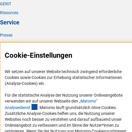
GERiT
RIsources
Service
Presse
FAQ
Karriere
Cookie-Einstellungen
Logo und Corporate Design
RSS-Feeds
Wir setzen auf unserer Website technisch zwingend erforderliche
Cookies sowie Cookies zur Erhebung statistischer Informationen
Compliance
(Analyse-Cookies) ein.
Vergabeverfahren
Für die statistische Analyse der Nutzung unserer Onlineangebote
Barrierefreiheit
verwenden wir auf unserer Webseite den
„Matomo“
(externer Link)
Analysediens
t
. Matomo läuft grundsätzlich ohne Cookies.
Service und Informationen für Menschen mit Behinderungen
Zusätzliche Analyse-Cookies helfen uns, die Nutzung unserer
Erklärung zur Barrierefreiheit
Websites noch besser zu verstehen und darauf aufbauend unser
Onlineangebot zu verbessern und im Sinne der Nutzer*innen zu
Barriere melden
optimieren. Wenn Sie der Nutzung von Matomo-Cookieszustimmen,