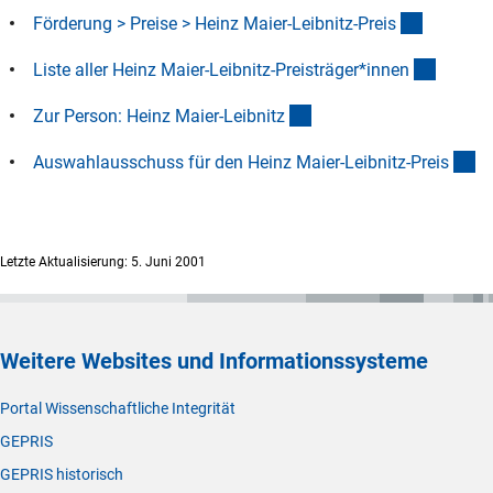
(interner
Förderung > Preise > Heinz Maier-Leibnitz-Prei
s
(Downl
Liste aller Heinz Maier-Leibnitz-Preisträger*inne
n
(interner Link)
Zur Person: Heinz Maier-Leibnit
z
(i
Auswahlausschuss für den Heinz Maier-Leibnitz-Prei
s
Letzte Aktualisierung: 5. Juni 2001
Weitere Websites und Informationssysteme
Portal Wissenschaftliche Integrität
GEPRIS
GEPRIS historisch