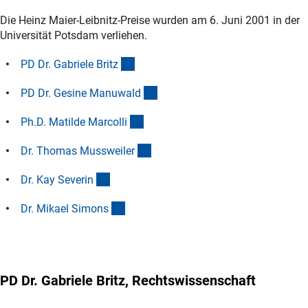
Die Heinz Maier-Leibnitz-Preise wurden am 6. Juni 2001 in der
Universität Potsdam verliehen.
(Anchor Link)
PD Dr. Gabriele Brit
z
(Anchor Link)
PD Dr. Gesine Manuwal
d
(Anchor Link)
Ph.D. Matilde Marcoll
i
(Anchor Link)
Dr. Thomas Mussweile
r
(Anchor Link)
Dr. Kay Severi
n
(Anchor Link)
Dr. Mikael Simon
s
PD Dr. Gabriele Britz, Rechtswissenschaft