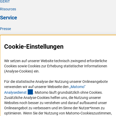
GERiT
RIsources
Service
Presse
FAQ
Karriere
Cookie-Einstellungen
Logo und Corporate Design
RSS-Feeds
Wir setzen auf unserer Website technisch zwingend erforderliche
Cookies sowie Cookies zur Erhebung statistischer Informationen
Compliance
(Analyse-Cookies) ein.
Vergabeverfahren
Für die statistische Analyse der Nutzung unserer Onlineangebote
Barrierefreiheit
verwenden wir auf unserer Webseite den
„Matomo“
(externer Link)
Analysediens
t
. Matomo läuft grundsätzlich ohne Cookies.
Service und Informationen für Menschen mit Behinderungen
Zusätzliche Analyse-Cookies helfen uns, die Nutzung unserer
Erklärung zur Barrierefreiheit
Websites noch besser zu verstehen und darauf aufbauend unser
Onlineangebot zu verbessern und im Sinne der Nutzer*innen zu
Barriere melden
optimieren. Wenn Sie der Nutzung von Matomo-Cookieszustimmen,