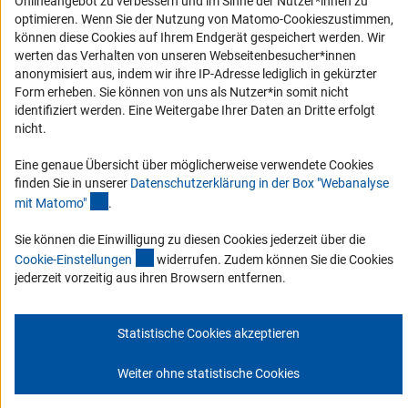
Onlineangebot zu verbessern und im Sinne der Nutzer*innen zu
Erklärung zur Barrierefreiheit
optimieren. Wenn Sie der Nutzung von Matomo-Cookieszustimmen,
können diese Cookies auf Ihrem Endgerät gespeichert werden. Wir
Barriere melden
werten das Verhalten von unseren Webseitenbesucher*innen
DFG-aktuell
anonymisiert aus, indem wir ihre IP-Adresse lediglich in gekürzter
Form erheben. Sie können von uns als Nutzer*in somit nicht
identifiziert werden. Eine Weitergabe Ihrer Daten an Dritte erfolgt
Erhalten Sie Neuigkeiten aus der DFG direkt in Ihr Mailpostfach oder
nicht.
schauen Sie sich die Ausgaben online an.
Eine genaue Übersicht über möglicherweise verwendete Cookies
finden Sie in unserer
Datenschutzerklärung in der Box "Webanalyse
Zum Newsletter
(Anchor Link)
mit Matomo
"
.
Sie können die Einwilligung zu diesen Cookies jederzeit über die
(interner Link)
Cookie-Einstellunge
n
widerrufen. Zudem können Sie die Cookies
jederzeit vorzeitig aus ihren Browsern entfernen.
Impressum
Datenschutz
Cookie-Einstellungen
Kontakt
Service
© 2026 DFG
Statistische Cookies akzeptieren
Weiter ohne statistische Cookies
Zum Anfang 