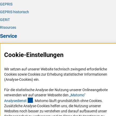
GEPRIS
GEPRIS historisch
GERiT
RIsources
Service
Presse
Cookie-Einstellungen
FAQ
Karriere
Wir setzen auf unserer Website technisch zwingend erforderliche
Logo und Corporate Design
Cookies sowie Cookies zur Erhebung statistischer Informationen
RSS-Feeds
(Analyse-Cookies) ein.
Compliance
Für die statistische Analyse der Nutzung unserer Onlineangebote
Vergabeverfahren
verwenden wir auf unserer Webseite den
„Matomo“
(externer Link)
Analysediens
t
. Matomo läuft grundsätzlich ohne Cookies.
Barrierefreiheit
Zusätzliche Analyse-Cookies helfen uns, die Nutzung unserer
Websites noch besser zu verstehen und darauf aufbauend unser
Service und Informationen für Menschen mit Behinderungen