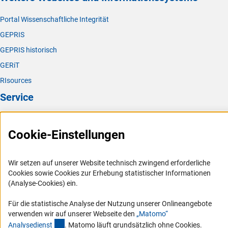
Portal Wissenschaftliche Integrität
GEPRIS
GEPRIS historisch
GERiT
RIsources
Service
Presse
Cookie-Einstellungen
FAQ
Karriere
Wir setzen auf unserer Website technisch zwingend erforderliche
Logo und Corporate Design
Cookies sowie Cookies zur Erhebung statistischer Informationen
RSS-Feeds
(Analyse-Cookies) ein.
Compliance
Für die statistische Analyse der Nutzung unserer Onlineangebote
Vergabeverfahren
verwenden wir auf unserer Webseite den
„Matomo“
(externer Link)
Analysediens
t
. Matomo läuft grundsätzlich ohne Cookies.
Barrierefreiheit