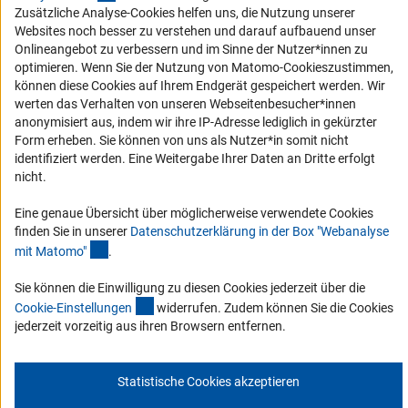
Zusätzliche Analyse-Cookies helfen uns, die Nutzung unserer
Websites noch besser zu verstehen und darauf aufbauend unser
Service und Informationen für Menschen mit Behinderungen
Onlineangebot zu verbessern und im Sinne der Nutzer*innen zu
Erklärung zur Barrierefreiheit
optimieren. Wenn Sie der Nutzung von Matomo-Cookieszustimmen,
können diese Cookies auf Ihrem Endgerät gespeichert werden. Wir
Barriere melden
werten das Verhalten von unseren Webseitenbesucher*innen
DFG-aktuell
anonymisiert aus, indem wir ihre IP-Adresse lediglich in gekürzter
Form erheben. Sie können von uns als Nutzer*in somit nicht
identifiziert werden. Eine Weitergabe Ihrer Daten an Dritte erfolgt
Erhalten Sie Neuigkeiten aus der DFG direkt in Ihr Mailpostfach oder
nicht.
schauen Sie sich die Ausgaben online an.
Eine genaue Übersicht über möglicherweise verwendete Cookies
finden Sie in unserer
Datenschutzerklärung in der Box "Webanalyse
Zum Newsletter
(Anchor Link)
mit Matomo
"
.
Sie können die Einwilligung zu diesen Cookies jederzeit über die
(interner Link)
Cookie-Einstellunge
n
widerrufen. Zudem können Sie die Cookies
jederzeit vorzeitig aus ihren Browsern entfernen.
Impressum
Datenschutz
Cookie-Einstellungen
Kontakt
Service
© 2026 DFG
Statistische Cookies akzeptieren